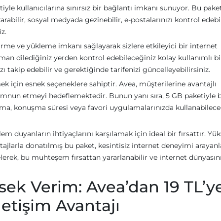
le kullanıcılarına sınırsız bir bağlantı imkanı sunuyor. Bu pake
karabilir, sosyal medyada gezinebilir, e-postalarınızı kontrol edebi
iz.
irme ve yükleme imkanı sağlayarak sizlere etkileyici bir internet
aman dilediğiniz yerden kontrol edebileceğiniz kolay kullanımlı bi
 takip edebilir ve gerektiğinde tarifenizi güncelleyebilirsiniz.
ek için esnek seçeneklere sahiptir. Avea, müşterilerine avantajlı
mnun etmeyi hedeflemektedir. Bunun yanı sıra, 5 GB paketiyle bi
aşma, konuşma süresi veya favori uygulamalarınızda kullanabilece
em duyanların ihtiyaçlarını karşılamak için ideal bir fırsattır. Yü
tajlarla donatılmış bu paket, kesintisiz internet deneyimi arayanl
ek, bu muhteşem fırsattan yararlanabilir ve internet dünyasın
ek Verim: Avea’dan 19 TL’y
etişim Avantajı