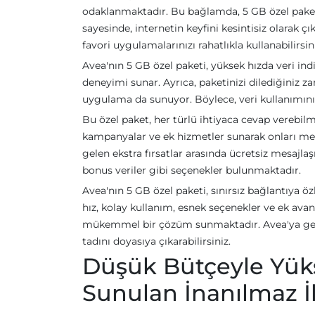
odaklanmaktadır. Bu bağlamda, 5 GB özel paketiy
sayesinde, internetin keyfini kesintisiz olarak çı
favori uygulamalarınızı rahatlıkla kullanabilirsin
Avea'nın 5 GB özel paketi, yüksek hızda veri ind
deneyimi sunar. Ayrıca, paketinizi dilediğiniz z
uygulama da sunuyor. Böylece, veri kullanımınızı
Bu özel paket, her türlü ihtiyaca cevap verebilm
kampanyalar ve ek hizmetler sunarak onları me
gelen ekstra fırsatlar arasında ücretsiz mesajl
bonus veriler gibi seçenekler bulunmaktadır.
Avea'nın 5 GB özel paketi, sınırsız bağlantıya özl
hız, kolay kullanım, esnek seçenekler ve ek avan
mükemmel bir çözüm sunmaktadır. Avea'ya geler
tadını doyasıya çıkarabilirsiniz.
Düşük Bütçeyle Yüks
Sunulan İnanılmaz İl