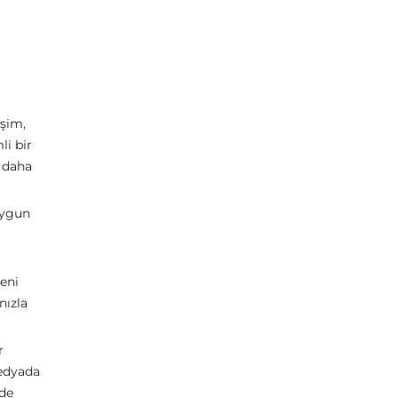
işim,
i bir
e daha
 uygun
eni
nızla
r
medyada
yde