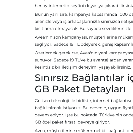
her ay internetin keyfini doyasıya çıkarabilirsiniz
Bunun yanı sıra, kampanya kapsamında 1000 dak
ailenizle veya iş arkadaşlarınızla sınırsızca ile
kısıtlama olmayacak. Bu sayede sevdiklerinizle 
Avea'nın son kampanyası, müşterilerine müke
sağlıyor. Sadece 19 TL ödeyerek, geniş kapsamlı b
Özetlemek gerekirse, Avea'nın yeni kampanyası
sunuyor. Sadece 19 TL'ye bu avantajlardan yara
kesintisiz bir iletişim deneyimi yaşayabilirsiniz.
Sınırsız Bağlantılar i
GB Paket Detayları
Gelişen teknoloji ile birlikte, internet bağlan
bağlı kalmak istiyoruz. Bu nedenle, uygun fiyatla
devam ediyor. İşte bu noktada, Türkiye'nin önd
GB özel paket fırsatı devreye giriyor.
Avea, müşterilerine mükemmel bir bağlantı den