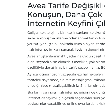
Avea Tarife Değişikl
Konuşun, Daha Çok M
İnternetin Keyfini Çı
Gelişen teknoloji ile birlikte, insanların teleko
sadece konuşma üzerine odaklanmaktan çok daha
yer tutuyor. İşte bu noktada Avea'nın yeni tari
hızlı internet imkanı sunarak iletişim deneyimin
Avea, müşterilerinin ihtiyaçlarına uygun çeşitli
olanı seçmek sizin elinizde. Öncelikle, yakınları
özelliğiyle donatılmış bir tarife seçebilirsiniz. B
Ayrıca, günümüzün vazgeçilmezi haline gelen m
tarifeleri sayesinde, sınırsız mesajlaşma imkanına
dilediğinizce mesajlaşabilirsiniz. Sınırlar olmad
Bunların yanı sıra, hızlı internet erişimi de gü
internet deneyimi için çeşitli seçenekler sunuyor
paylaşımlar yapabilir ve online oyunlarda rakiple