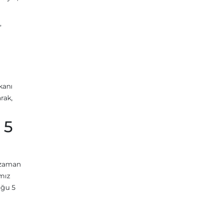
,
kanı
rak,
 5
r zaman
ımız
uğu 5