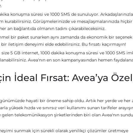
.
ika konuşma süresi ve 1000 SMS de sunuluyor. Arkadaşlarınızla
tişim kurabilirsiniz. Görüşmelerinizde ve mesajlaşmalarınızda hiçbir
her an bağlantıda olmanın tadını çıkarabileceksiniz.
mmel bir paket sunarken aynı zamanda da ekonomik bir seçenek
ir iletişim deneyimi elde edebilirsiniz. Bu fırsatı kaçırmayın!
 size 5 GB internet, 1000 dakika konuşma süresi ve 1000 SMS im
rlanabilirsiniz. Avea'nın en son kampanyasından hemen faydalana
çin İdeal Fırsat: Avea’ya Özel
tısı günümüzde hayati bir öneme sahip oldu. Artık her yerde ve he
rla yüksek hızda ve sınırsız veri kullanımı sunan tarifeler arayış
e gelen telekomünikasyon şirketlerinden biri olan Avea'nın sund
eyimi sunmak için sürekli olarak yenilikçi çözümler üretmeye