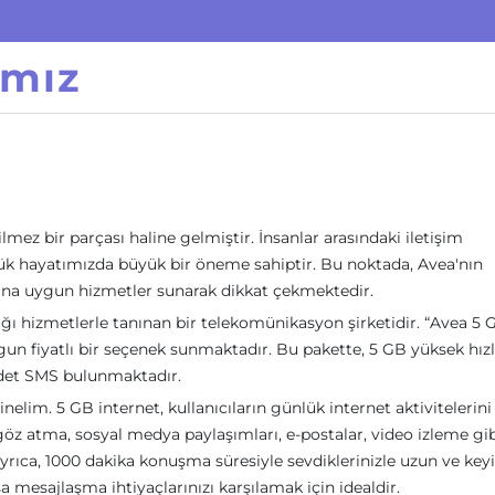
ımız
ez bir parçası haline gelmiştir. İnsanlar arasındaki iletişim
ünlük hayatımızda büyük bir öneme sahiptir. Bu noktada, Avea'nın
arına uygun hizmetler sunarak dikkat çekmektedir.
ğı hizmetlerle tanınan bir telekomünikasyon şirketidir. “Avea 5 
un fiyatlı bir seçenek sunmaktadır. Bu pakette, 5 GB yüksek hızl
adet SMS bulunmaktadır.
ğinelim. 5 GB internet, kullanıcıların günlük internet aktivitelerini
öz atma, sosyal medya paylaşımları, e-postalar, video izleme gib
 Ayrıca, 1000 dakika konuşma süresiyle sevdiklerinizle uzun ve keyif
a mesajlaşma ihtiyaçlarınızı karşılamak için idealdir.