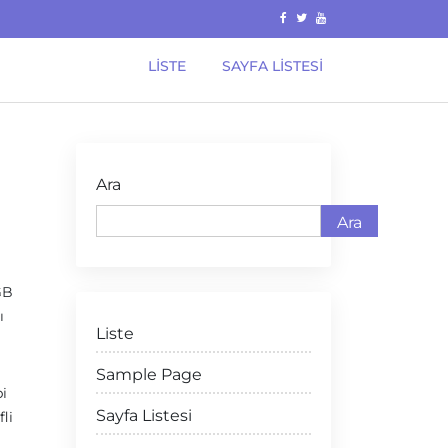
LISTE
SAYFA LISTESI
Ara
Ara
GB
ı
Liste
Sample Page
i
Sayfa Listesi
li