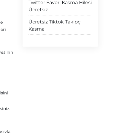
Twitter Favori Kasma Hilesi
Ücretsiz
Ücretsiz Tiktok Takipçi
de
Kasma
eri
vea'nın
isini
iniz.
sıyla,