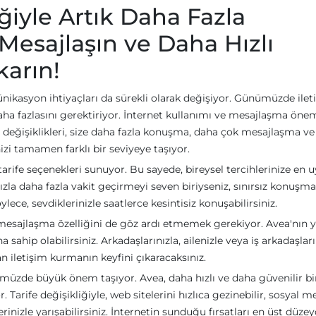
iğiyle Artık Daha Fazla
esajlaşın ve Daha Hızlı
karın!
münikasyon ihtiyaçları da sürekli olarak değişiyor. Günümüzde ilet
 fazlasını gerektiriyor. İnternet kullanımı ve mesajlaşma öneml
fe değişiklikleri, size daha fazla konuşma, daha çok mesajlaşma v
izi tamamen farklı bir seviyeye taşıyor.
 tarife seçenekleri sunuyor. Bu sayede, bireysel tercihlerinize en
nızla daha fazla vakit geçirmeyi seven biriyseniz, sınırsız konuşma
öylece, sevdiklerinizle saatlerce kesintisiz konuşabilirsiniz.
esajlaşma özelliğini de göz ardı etmemek gerekiyor. Avea'nın y
 sahip olabilirsiniz. Arkadaşlarınızla, ailenizle veya iş arkadaşları
an iletişim kurmanın keyfini çıkaracaksınız.
nümüzde büyük önem taşıyor. Avea, daha hızlı ve daha güvenilir bi
. Tarife değişikliğiyle, web sitelerini hızlıca gezinebilir, sosyal 
rinizle yarışabilirsiniz. İnternetin sunduğu fırsatları en üst düze