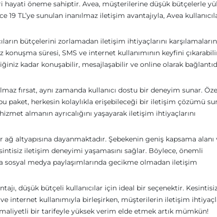
i hayati öneme sahiptir. Avea, müşterilerine düşük bütçelerle y
e 19 TL’ye sunulan inanılmaz iletişim avantajıyla, Avea kullanıcıl
arın bütçelerini zorlamadan iletişim ihtiyaçlarını karşılamaları
sız konuşma süresi, SMS ve internet kullanımının keyfini çıkarabilir
diğiniz kadar konuşabilir, mesajlaşabilir ve online olarak bağlantı
maz fırsat, aynı zamanda kullanıcı dostu bir deneyim sunar. Özel
bu paket, herkesin kolaylıkla erişebileceği bir iletişim çözümü su
li hizmet almanın ayrıcalığını yaşayarak iletişim ihtiyaçlarını
r bir ağ altyapısına dayanmaktadır. Şebekenin geniş kapsama alanı
kesintisiz iletişim deneyimi yaşamasını sağlar. Böylece, önemli
a sosyal medya paylaşımlarında gecikme olmadan iletişim
ajı, düşük bütçeli kullanıcılar için ideal bir seçenektir. Kesintisi
e internet kullanımıyla birleşirken, müşterilerin iletişim ihtiyaç
aliyetli bir tarifeyle yüksek verim elde etmek artık mümkün!