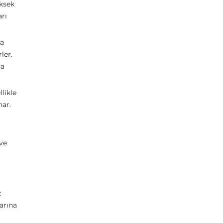
üksek
arı
na
ler.
da
likle
nar.
 ve
z
larına