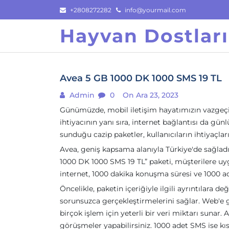
Skip
+2808272282
info@yourmail.com
to
Hayvan Dostlar
content
Avea 5 GB 1000 DK 1000 SMS 19 TL
Admin
0
On Ara 23, 2023
Günümüzde, mobil iletişim hayatımızın vazgeçilm
ihtiyacının yanı sıra, internet bağlantısı da g
sunduğu cazip paketler, kullanıcıların ihtiyaçl
Avea, geniş kapsama alanıyla Türkiye'de sağladı
1000 DK 1000 SMS 19 TL” paketi, müşterilere uyg
internet, 1000 dakika konuşma süresi ve 1000 
Öncelikle, paketin içeriğiyle ilgili ayrıntılara de
sorunsuzca gerçekleştirmelerini sağlar. Web'e g
birçok işlem için yeterli bir veri miktarı sunar.
görüşmeler yapabilirsiniz. 1000 adet SMS ise kıs