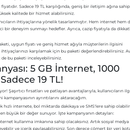
iyatıdır. Sadece 19 TL karşılığında, geniş bir iletişim ağına sahip
ksek kalitede bir hizmet alabilirsiniz.
ıcıların ihtiyaçlarına yönelik tasarlanmıştır. Hem internet hem 
bir deneyim sunmayı hedefler. Ayrıca, cazip fiyatıyla da dikkatl
eti, uygun fiyatı ve geniş hizmet ağıyla müşterilerin ilgisini
tiyaçlarınızı karşılamak için bu paketi değerlendirebilirsiniz. A
 de bu paketi inceleyebilirsiniz.
yası: 5 GB İnternet, 1000
Sadece 19 TL!
! Şaşırtıcı fırsatları ve patlayan avantajlarıyla, kullanıcıların ilg
eni kampanyasının ayrıntılarını aktaracağım.
hızlı internete, bol miktarda dakikaya ve SMS'lere sahip olabilirs
ten büyük bir değer sunuyor. İşte kampanyanın detayları:
nternet kullanma imkanına sahip olacaksınız. Artık sosyal medya
eyebilir ve içerik paylaşabilirsiniz. Son derece cömert bir veri kota