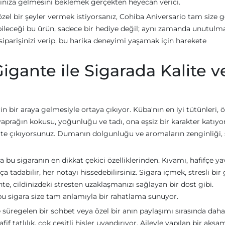
ınıza gelmesini beklemek gerçekten heyecan verici.
zel bir şeyler vermek istiyorsanız, Cohiba Aniversario tam size g
labileceği bu ürün, sadece bir hediye değil; aynı zamanda unutulm
 siparişinizi verip, bu harika deneyimi yaşamak için harekete
igante ile Sigarada Kalite v
n bir araya gelmesiyle ortaya çıkıyor. Küba'nın en iyi tütünleri, 
 yaprağın kokusu, yoğunluğu ve tadı, ona eşsiz bir karakter katıyor
ate çıkıyorsunuz. Dumanın dolgunluğu ve aromaların zenginliği, s
 bu sigaranın en dikkat çekici özelliklerinden. Kıvamı, hafifçe y
 tadabilir, her notayı hissedebilirsiniz. Sigara içmek, stresli bi
te, cildinizdeki stresten uzaklaşmanızı sağlayan bir dost gibi.
z, bu sigara size tam anlamıyla bir rahatlama sunuyor.
e süregelen bir sohbet veya özel bir anın paylaşımı sırasında dah
if tatlılık, çok çeşitli hisler uyandırıyor. Aileyle yapılan bir akşa