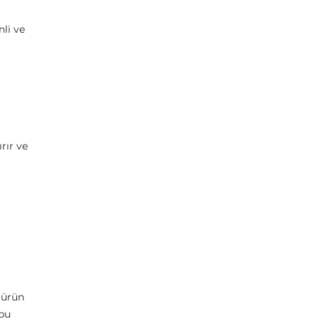
li ve
rır ve
 ürün
 bu