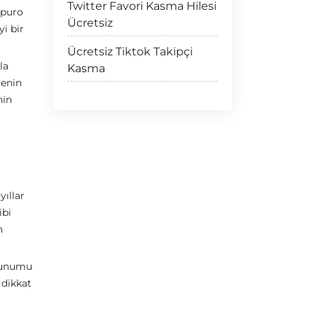
Twitter Favori Kasma Hilesi
 puro
Ücretsiz
i bir
Ücretsiz Tiktok Takipçi
la
Kasma
tenin
nin
yıllar
ibi
n
 Sunumu
 dikkat