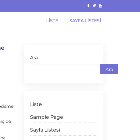
LISTE
SAYFA LISTESI
me
Ara
Ara
Liste
a ödeme
Sample Page
iç de
Sayfa Listesi
iba