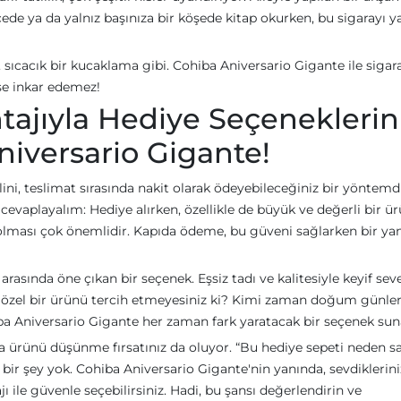
cede ya da yalnız başınıza bir köşede kitap okurken, bu sigarayı 
sıcacık bir kucaklama gibi. Cohiba Aniversario Gigante ile sigar
mse inkar edemez!
jıyla Hediye Seçeneklerini
niversario Gigante!
ni, teslimat sırasında nakit olarak ödeyebileceğiniz bir yöntemdi
vaplayalım: Hediye alırken, özellikle de büyük ve değerli bir ür
lması çok önemlidir. Kapıda ödeme, bu güveni sağlarken bir ya
rasında öne çıkan bir seçenek. Eşsiz tadı ve kalitesiyle keyif seve
r özel bir ürünü tercih etmeyesiniz ki? Kimi zaman doğum günler
a Aniversario Gigante her zaman fark yaratacak bir seçenek sun
la ürünü düşünme fırsatınız da oluyor. “Bu hediye sepeti neden s
l bir şey yok. Cohiba Aniversario Gigante'nin yanında, sevdiklerin
ile güvenle seçebilirsiniz. Hadi, bu şansı değerlendirin ve