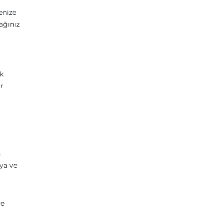
enize
ağınız
ok
ir
n
lya ve
ye