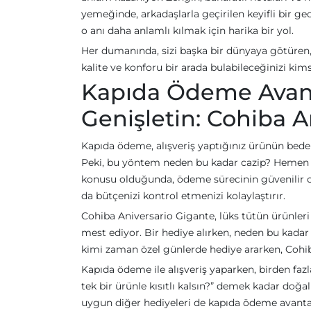
yemeğinde, arkadaşlarla geçirilen keyifli bir ge
o anı daha anlamlı kılmak için harika bir yol.
Her dumanında, sizi başka bir dünyaya götüren, 
kalite ve konforu bir arada bulabileceğinizi ki
Kapıda Ödeme Avanta
Genişletin: Cohiba A
Kapıda ödeme, alışveriş yaptığınız ürünün bedeli
Peki, bu yöntem neden bu kadar cazip? Hemen ce
konusu olduğunda, ödeme sürecinin güvenilir o
da bütçenizi kontrol etmenizi kolaylaştırır.
Cohiba Aniversario Gigante, lüks tütün ürünleri a
mest ediyor. Bir hediye alırken, neden bu kada
kimi zaman özel günlerde hediye ararken, Cohib
Kapıda ödeme ile alışveriş yaparken, birden faz
tek bir ürünle kısıtlı kalsın?” demek kadar doğa
uygun diğer hediyeleri de kapıda ödeme avantajı 