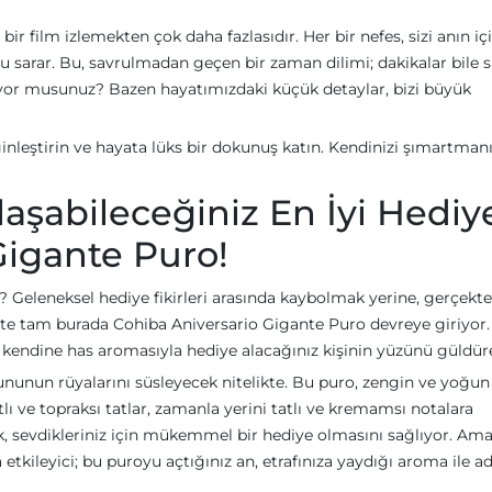
ir film izlemekten çok daha fazlasıdır. Her bir nefes, sizi anın iç
 sarar. Bu, savrulmadan geçen bir zaman dilimi; dakikalar bile s
lıyor musunuz? Bazen hayatımızdaki küçük detaylar, bizi büyük
nleştirin ve hayata lüks bir dokunuş katın. Kendinizi şımartman
aşabileceğiniz En İyi Hediy
Gigante Puro!
i? Geleneksel hediye fikirleri arasında kaybolmak yerine, gerçekt
İşte tam burada Cohiba Aniversario Gigante Puro devreye giriyor
e kendine has aromasıyla hediye alacağınız kişinin yüzünü güldür
nunun rüyalarını süsleyecek nitelikte. Bu puro, zengin ve yoğun 
atlı ve topraksı tatlar, zamanla yerini tatlı ve kremamsı notalara
k, sevdikleriniz için mükemmel bir hediye olmasını sağlıyor. Am
tkileyici; bu puroyu açtığınız an, etrafınıza yaydığı aroma ile a