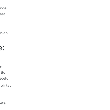
inde
aat
ın en
e:
en
. Bu
ecek.
bir tat
a
deta