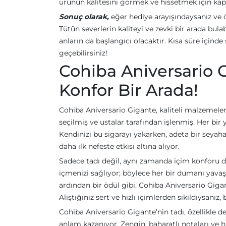
ürünün kalitesini görmek ve hissetmek için kap
Sonuç olarak,
eğer hediye arayışındaysanız ve ö
Tütün severlerin kaliteyi ve zevki bir arada bu
anların da başlangıcı olacaktır. Kısa süre içinde
geçebilirsiniz!
Cohiba Aniversario G
Konfor Bir Arada!
Cohiba Aniversario Gigante, kaliteli malzemeleri
seçilmiş ve ustalar tarafından işlenmiş. Her bir
Kendinizi bu sigarayı yakarken, adeta bir seyah
daha ilk nefeste etkisi altına alıyor.
Sadece tadı değil, aynı zamanda içim konforu da
içmenizi sağlıyor; böylece her bir dumanı yavaşça
ardından bir ödül gibi. Cohiba Aniversario Gigan
Alıştığınız sert ve hızlı içimlerden sıkıldıysanı
Cohiba Aniversario Gigante’nin tadı, özellikle d
anlam kazanıyor. Zengin, baharatlı notaları ve haf