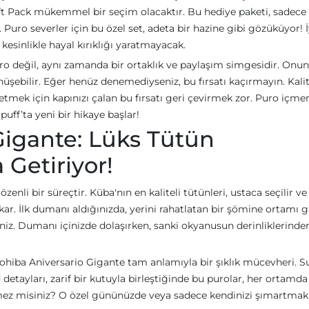
t Pack mükemmel bir seçim olacaktır. Bu hediye paketi, sadece
uro severler için bu özel set, adeta bir hazine gibi gözüküyor! İy
 kesinlikle hayal kırıklığı yaratmayacak.
ro değil, aynı zamanda bir ortaklık ve paylaşım simgesidir. Onun
önüşebilir. Eğer henüz denemediyseniz, bu fırsatı kaçırmayın. Kali
etmek için kapınızı çalan bu fırsatı geri çevirmek zor. Puro içme
ff’ta yeni bir hikaye başlar!
Gigante: Lüks Tütün
 Getiriyor!
li bir süreçtir. Küba'nın en kaliteli tütünleri, ustaca seçilir ve 
ıkar. İlk dumanı aldığınızda, yerini rahatlatan bir şömine ortamı g
siniz. Dumanı içinizde dolaşırken, sanki okyanusun derinliklerinde
Cohiba Aniversario Gigante tam anlamıyla bir şıklık mücevheri.
 detayları, zarif bir kutuyla birleştiğinde bu purolar, her ortamda
emez misiniz? O özel gününüzde veya sadece kendinizi şımartmak