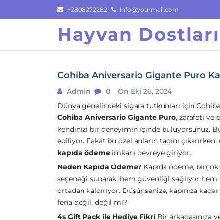
Skip
+2808272282
info@yourmail.com
to
Hayvan Dostlar
content
Cohiba Aniversario Gigante Puro 
Admin
0
On Eki 26, 2024
Dünya genelindeki sigara tutkunları için Cohiba,
Cohiba Aniversario Gigante Puro
, zarafeti ve
kendinizi bir deneyimin içinde buluyorsunuz. Bu
ediliyor. Fakat bu özel anların tadını çıkarırken
kapıda ödeme
imkanı devreye giriyor.
Neden Kapıda Ödeme?
Kapıda ödeme, birçok ki
seçeneği sunarak, hem güvenliği sağlıyor hem de
ortadan kaldırıyor. Düşünsenize, kapınıza kadar
fena değil, değil mi?
4s Gift Pack ile Hediye Fikri
Bir arkadaşınıza v