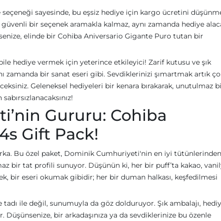
seçeneği sayesinde, bu eşsiz hediye için kargo ücretini düşünm
ce güvenli bir seçenek aramakla kalmaz, aynı zamanda hediye alac
senize, elinde bir Cohiba Aniversario Gigante Puro tutan bir
le hediye vermek için yeterince etkileyici! Zarif kutusu ve şık
nı zamanda bir sanat eseri gibi. Sevdiklerinizi şımartmak artık ç
ceksiniz. Geleneksel hediyeleri bir kenara bırakarak, unutulmaz b
sabırsızlanacaksınız!
i’nin Gururu: Cohiba
4s Gift Pack!
rka. Bu özel paket, Dominik Cumhuriyeti'nin en iyi tütünlerinde
az bir tat profili sunuyor. Düşünün ki, her bir puff’ta kakao, vani
ek, bir eseri okumak gibidir; her bir duman halkası, keşfedilmesi
 tadı ile değil, sunumuyla da göz dolduruyor. Şık ambalajı, hedi
Düşünsenize, bir arkadaşınıza ya da sevdiklerinize bu özenle