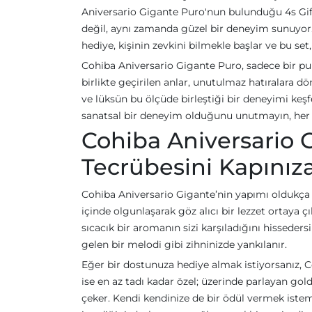
Aniversario Gigante Puro'nun bulunduğu 4s Gif
değil, aynı zamanda güzel bir deneyim sunuyor. P
hediye, kişinin zevkini bilmekle başlar ve bu set,
Cohiba Aniversario Gigante Puro, sadece bir pu
birlikte geçirilen anlar, unutulmaz hatıralara d
ve lüksün bu ölçüde birleştiği bir deneyimi keşf
sanatsal bir deneyim olduğunu unutmayın, her pu
Cohiba Aniversario 
Tecrübesini Kapınıza
Cohiba Aniversario Gigante’nin yapımı oldukça özen
içinde olgunlaşarak göz alıcı bir lezzet ortaya ç
sıcacık bir aromanın sizi karşıladığını hisseder
gelen bir melodi gibi zihninizde yankılanır.
Eğer bir dostunuza hediye almak istiyorsanız, 
ise en az tadı kadar özel; üzerinde parlayan gold
çeker. Kendi kendinize de bir ödül vermek ist