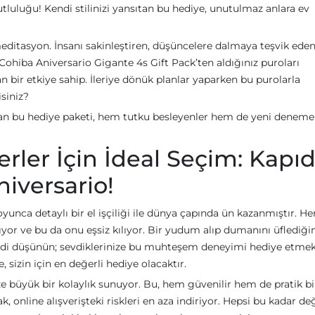
tluluğu! Kendi stilinizi yansıtan bu hediye, unutulmaz anlara ev
 meditasyon. İnsanı sakinleştiren, düşüncelere dalmaya teşvik ede
. Cohiba Aniversario Gigante 4s Gift Pack’ten aldığınız puroları
 bir etkiye sahip. İleriye dönük planlar yaparken bu purolarla
siniz?
an bu hediye paketi, hem tutku besleyenler hem de yeni deneme
rler İçin İdeal Seçim: Kapı
iversario!
yunca detaylı bir el işçiliği ile dünya çapında ün kazanmıştır. Her
anıyor ve bu da onu eşsiz kılıyor. Bir yudum alıp dumanını üflediği
mdi düşünün; sevdiklerinize bu muhteşem deneyimi hediye etme
izin için en değerli hediye olacaktır.
e büyük bir kolaylık sunuyor. Bu, hem güvenilir hem de pratik bi
online alışverişteki riskleri en aza indiriyor. Hepsi bu kadar değ