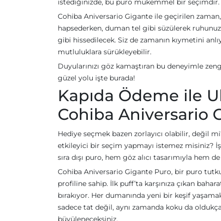
istediğinizde, bu puro mükemmel bir seçimdir.
Cohiba Aniversario Gigante ile geçirilen zaman, b
hapsederken, duman tel gibi süzülerek ruhunuzu
gibi hissedilecek. Siz de zamanın kıymetini an
mutluluklara sürükleyebilir.
Duyularınızı göz kamaştıran bu deneyimle zengi
güzel yolu işte burada!
Kapıda Ödeme ile Ul
Cohiba Aniversario 
Hediye seçmek bazen zorlayıcı olabilir, değil m
etkileyici bir seçim yapmayı istemez misiniz? 
sıra dışı puro, hem göz alıcı tasarımıyla hem d
Cohiba Aniversario Gigante Puro, bir puro tutku
profiline sahip. İlk puff’ta karşınıza çıkan bahar
bırakıyor. Her dumanında yeni bir keşif yaşama
sadece tat değil, aynı zamanda koku da oldukça e
büyüleneceksiniz.