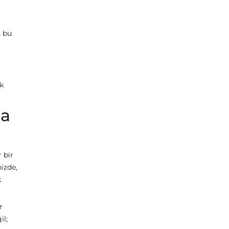
n bu
k
da
 bir
nizde,
k
r
il;