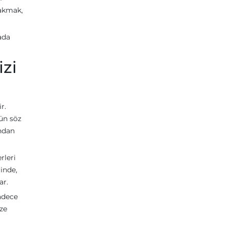
yakmak,
ada
zi
r.
ün söz
ndan
rleri
inde,
ar.
adece
ize