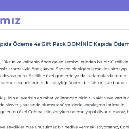
ımız
Kapıda Ödeme 4s Gift Pack DOMİNİC Kapıda Öde
 lüksün ve kalitenin önde gelen sembollerinden biridir. Özellikle
 eşsiz aromasıyla öne çıkıyor. Sadece bir sigara içmekle kalmayıp,
 devasa puro, özellikle özel günlerde ya da kutlamalarda tercih
, ödeme seçeneklerinin de kolaylığı önemli bir faktör. İşte burada
şi için alışverişin en rahat yollarından biridir. Nakit veya kartl
 alışveriş sırasında olumsuz sürprizlerle karşılaşma ihtimalini
 gelen bu özel Cohiba, elinizdeyken ödeme yapabiliyor olmanız, h
eya sevdiklerinize unutulmaz bir hediye vermek istiyorsanız, Coh