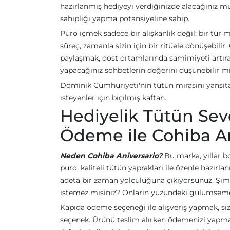
hazırlanmış hediyeyi verdiğinizde alacağınız mu
sahipliği yapma potansiyeline sahip.
Puro içmek sadece bir alışkanlık değil; bir tür
süreç, zamanla sizin için bir ritüele dönüşebilir
paylaşmak, dost ortamlarında samimiyeti artıran
yapacağınız sohbetlerin değerini düşünebilir mi
Dominik Cumhuriyeti'nin tütün mirasını yansıt
isteyenler için biçilmiş kaftan.
Hediyelik Tütün Seve
Ödeme ile Cohiba An
Neden Cohiba Aniversario?
Bu marka, yıllar bo
puro, kaliteli tütün yaprakları ile özenle hazırl
adeta bir zaman yolculuğuna çıkıyorsunuz. Şi
istemez misiniz? Onların yüzündeki gülümseme, s
Kapıda ödeme seçeneği ile alışveriş yapmak, siz
seçenek. Ürünü teslim alırken ödemenizi yapmak, 