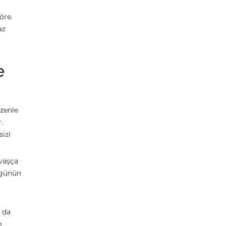
öre.
az
e
özenle
.
izi
avaşça
r günün
a da
m