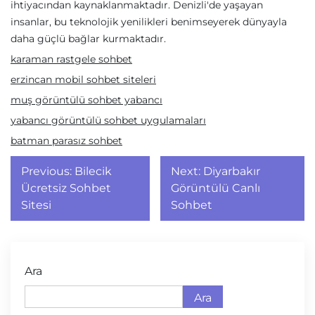
ihtiyacından kaynaklanmaktadır. Denizli'de yaşayan
insanlar, bu teknolojik yenilikleri benimseyerek dünyayla
daha güçlü bağlar kurmaktadır.
karaman rastgele sohbet
erzincan mobil sohbet siteleri
muş görüntülü sohbet yabancı
yabancı görüntülü sohbet uygulamaları
batman parasız sohbet
Yazı
Previous:
Bilecik
Next:
Diyarbakır
gezinmesi
Ücretsiz Sohbet
Görüntülü Canlı
Sitesi
Sohbet
Ara
Ara