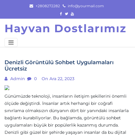
Skip
+2808272282
info@yourmail.com
to
content
Hayvan Dostlarımız
Denizli Görüntülü Sohbet Uygulamaları
Ücretsiz
Admin
0
On Ara 22, 2023
Günümüzde teknoloji, insanların iletişim şekillerini önemli
ölçüde değiştirdi. İnsanlar artık herhangi bir coğrafi
sınırlama olmaksızın dünyanın dört bir yanındaki insanlarla
bağlantı kurabiliyorlar. Bu bağlamda, görüntülü sohbet
uygulamaları büyük bir popülerlik kazanmış durumda.
Denizli gibi güzel bir şehirde yaşayan insanlar da bu dijital