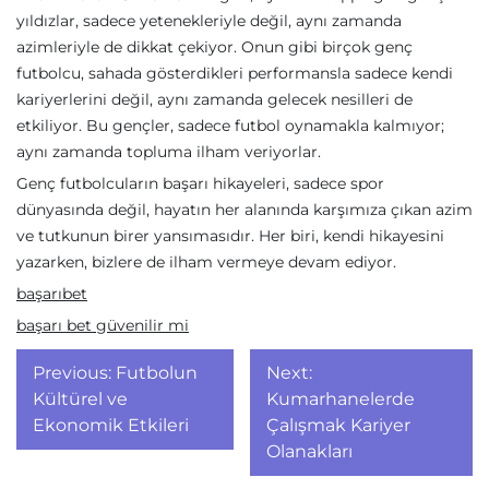
yıldızlar, sadece yetenekleriyle değil, aynı zamanda
azimleriyle de dikkat çekiyor. Onun gibi birçok genç
futbolcu, sahada gösterdikleri performansla sadece kendi
kariyerlerini değil, aynı zamanda gelecek nesilleri de
etkiliyor. Bu gençler, sadece futbol oynamakla kalmıyor;
aynı zamanda topluma ilham veriyorlar.
Genç futbolcuların başarı hikayeleri, sadece spor
dünyasında değil, hayatın her alanında karşımıza çıkan azim
ve tutkunun birer yansımasıdır. Her biri, kendi hikayesini
yazarken, bizlere de ilham vermeye devam ediyor.
başarıbet
başarı bet güvenilir mi
Yazı
Previous:
Futbolun
Next:
gezinmesi
Kültürel ve
Kumarhanelerde
Ekonomik Etkileri
Çalışmak Kariyer
Olanakları