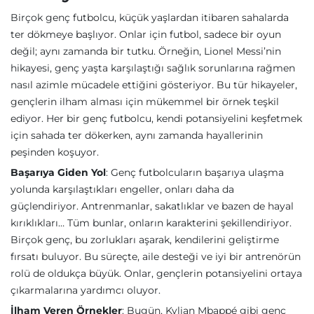
Birçok genç futbolcu, küçük yaşlardan itibaren sahalarda
ter dökmeye başlıyor. Onlar için futbol, sadece bir oyun
değil; aynı zamanda bir tutku. Örneğin, Lionel Messi’nin
hikayesi, genç yaşta karşılaştığı sağlık sorunlarına rağmen
nasıl azimle mücadele ettiğini gösteriyor. Bu tür hikayeler,
gençlerin ilham alması için mükemmel bir örnek teşkil
ediyor. Her bir genç futbolcu, kendi potansiyelini keşfetmek
için sahada ter dökerken, aynı zamanda hayallerinin
peşinden koşuyor.
Başarıya Giden Yol
: Genç futbolcuların başarıya ulaşma
yolunda karşılaştıkları engeller, onları daha da
güçlendiriyor. Antrenmanlar, sakatlıklar ve bazen de hayal
kırıklıkları… Tüm bunlar, onların karakterini şekillendiriyor.
Birçok genç, bu zorlukları aşarak, kendilerini geliştirme
fırsatı buluyor. Bu süreçte, aile desteği ve iyi bir antrenörün
rolü de oldukça büyük. Onlar, gençlerin potansiyelini ortaya
çıkarmalarına yardımcı oluyor.
İlham Veren Örnekler
: Bugün, Kylian Mbappé gibi genç