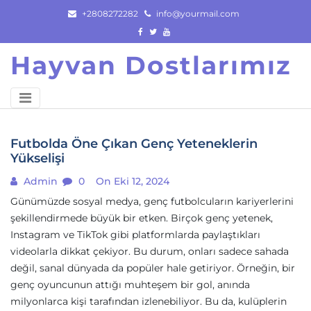
Skip
+2808272282
info@yourmail.com
to
content
Hayvan Dostlarımız
Futbolda Öne Çıkan Genç Yeteneklerin
Yükselişi
Admin
0
On Eki 12, 2024
Günümüzde sosyal medya, genç futbolcuların kariyerlerini
şekillendirmede büyük bir etken. Birçok genç yetenek,
Instagram ve TikTok gibi platformlarda paylaştıkları
videolarla dikkat çekiyor. Bu durum, onları sadece sahada
değil, sanal dünyada da popüler hale getiriyor. Örneğin, bir
genç oyuncunun attığı muhteşem bir gol, anında
milyonlarca kişi tarafından izlenebiliyor. Bu da, kulüplerin