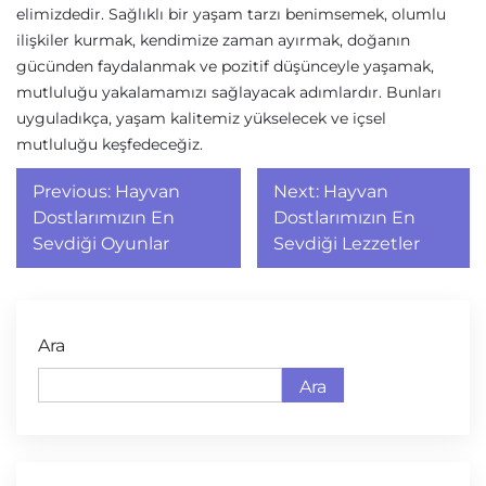
elimizdedir. Sağlıklı bir yaşam tarzı benimsemek, olumlu
ilişkiler kurmak, kendimize zaman ayırmak, doğanın
gücünden faydalanmak ve pozitif düşünceyle yaşamak,
mutluluğu yakalamamızı sağlayacak adımlardır. Bunları
uyguladıkça, yaşam kalitemiz yükselecek ve içsel
mutluluğu keşfedeceğiz.
Yazı
Previous:
Hayvan
Next:
Hayvan
gezinmesi
Dostlarımızın En
Dostlarımızın En
Sevdiği Oyunlar
Sevdiği Lezzetler
Ara
Ara