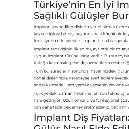
Türkiye’nin En İyi İ
Sağlıklı Gülüşler Bur
İmplant, kaybedilen dişlerin yerini almak üzere 
kaybettiğiniz bir diş, hayatınızdaki küçük bir k
fonksiyonu etkileyebilir. İmplantlarla bu kayı
İmplant tedavisinin ilk adımı, ayrıntılı bir mua
uygun implant türüne karar verilir. Bu süreç, bi
Kulağa karmaşık gelse de, uzmanların rehberli
Tüm bu süreçlerin sonunda, hayalinizdeki gül
doğal dişlerinizle neredeyse ayırt edilemeyec
engel kalmadı! Hem yemek yemenin zevkine vara
Türkiye’deki uzman hekimler, en son teknolojile
hale getiriyor. Uzun ömürlü ve fonksiyonel çöz
için daha fazla beklemek istemezsiniz, değil mi
İmplant Diş Fiyatlar
Gülüş Nasıl Elde Edil