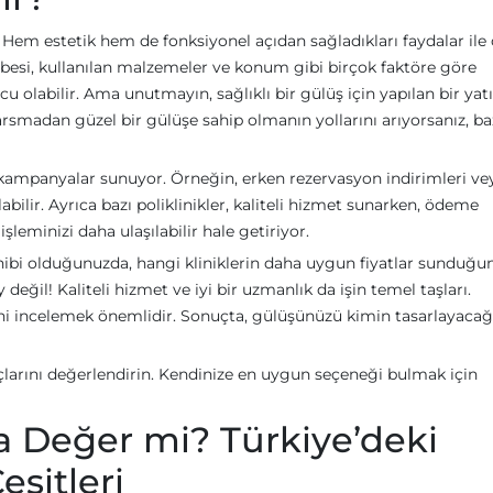
 Hem estetik hem de fonksiyonel açıdan sağladıkları faydalar ile
rübesi, kullanılan malzemeler ve konum gibi birçok faktöre göre
cu olabilir. Ama unutmayın, sağlıklı bir gülüş için yapılan bir yat
rsmadan güzel bir gülüşe sahip olmanın yollarını arıyorsanız, ba
ip kampanyalar sunuyor. Örneğin, erken rezervasyon indirimleri ve
bilir. Ayrıca bazı poliklinikler, kaliteli hizmet sunarken, ödeme
işleminizi daha ulaşılabilir hale getiriyor.
sahibi olduğunuzda, hangi kliniklerin daha uygun fiyatlar sunduğu
değil! Kaliteli hizmet ve iyi bir uzmanlık da işin temel taşları.
i incelemek önemlidir. Sonuçta, gülüşünüzü kimin tasarlayacağı
larını değerlendirin. Kendinize en uygun seçeneği bulmak için
ma Değer mi? Türkiye’deki
eşitleri