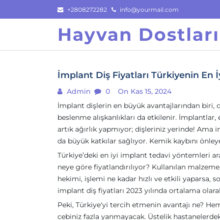
Skip
+2808272282
info@yourmail.com
to
Hayvan Dostlar
content
İmplant Diş Fiyatları Türkiyenin En 
Admin
0
On Kas 15, 2024
İmplant dişlerin en büyük avantajlarından biri, d
beslenme alışkanlıkları da etkilenir. İmplantlar, 
artık ağırlık yapmıyor; dişleriniz yerinde! Ama 
da büyük katkılar sağlıyor. Kemik kaybını önley
Türkiye’deki en iyi implant tedavi yöntemleri ar
neye göre fiyatlandırılıyor? Kullanılan malzeme 
hekimi, işlemi ne kadar hızlı ve etkili yaparsa, 
implant diş fiyatları 2023 yılında ortalama olar
Peki, Türkiye'yi tercih etmenin avantajı ne? Hem
cebiniz fazla yanmayacak. Üstelik hastanelerdeki