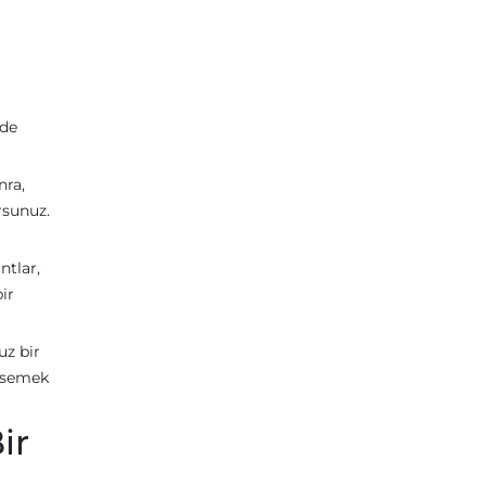
 de
nra,
rsunuz.
tlar,
ir
uz bir
ümsemek
ir