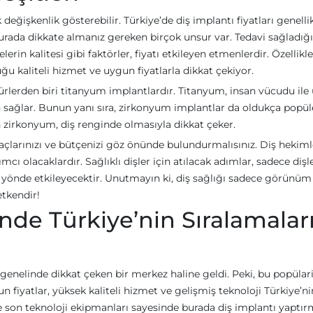
k değişkenlik gösterebilir. Türkiye’de diş implantı fiyatları genelli
urada dikkate almanız gereken birçok unsur var. Tedavi sağladığı
rin kalitesi gibi faktörler, fiyatı etkileyen etmenlerdir. Özellikle
ğu kaliteli hizmet ve uygun fiyatlarla dikkat çekiyor.
 türlerden biri titanyum implantlardır. Titanyum, insan vücudu il
on sağlar. Bunun yanı sıra, zirkonyum implantlar da oldukça popül
lan zirkonyum, diş renginde olmasıyla dikkat çeker.
açlarınızı ve bütçenizi göz önünde bulundurmalısınız. Diş hekimle
cı olacaklardır. Sağlıklı dişler için atılacak adımlar, sadece dişle
yönde etkileyecektir. Unutmayın ki, diş sağlığı sadece görünüm 
etkendir!
nde Türkiye’nin Sıralamaları
genelinde dikkat çeken bir merkez haline geldi. Peki, bu popülar
n fiyatlar, yüksek kaliteli hizmet ve gelişmiş teknoloji Türkiye’n
ve son teknoloji ekipmanları sayesinde burada diş implantı yaptır