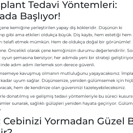
mplant Tedavi Yöntemleri:
ada Başlıyor!
çene kemiğine yerleştirilen yapay diş kökleridir. Düşünün ki
ayıp gibi ama etkileri oldukça büyük. Diş kaybı, hem estetiği hem
pları telafi etmek mümkün. Hem de oldukça doğal bir görünümle!
yene. Öncelikli olarak çene kemiğinizin durumu değerlendirilir. So
r oyun şemasına benziyor; her adımda yeni bir strateji geliştiriyo
ğinde adım adım ilerlemek son derece güvenli.
ümsemeye kavuşmuş olmanın mutluluğunu yaşayacaksınız. İmplan
ek kadar uyum sağlar. Düşünsenize, yeniden gülümsemek için hiçb
cak, hem de kendinize olan güveninizi tazeleyebileceksiniz.
rle donatılmış ve gelişmiş tedavi yöntemleriyle bu süreci kusurs
ümler sunarak, sağlıklı gülüşleri yeniden hayata geçiriyor. Gül
?
ı: Cebinizi Yormadan Güzel B
ir?