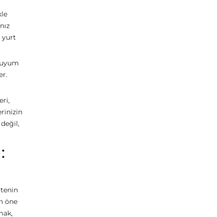
kle
nız
 yurt
e uyum
er.
ri,
rinizin
değil,
:
itenin
in öne
mak,