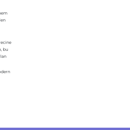
 hem
len
recine
n, bu
ılan
odern