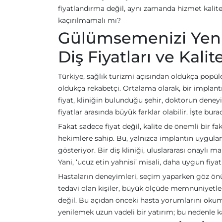
fiyatlandırma değil, aynı zamanda hizmet kalites
kaçırılmamalı mı?
Gülümsemenizi Yenil
Diş Fiyatları ve Kalit
Türkiye, sağlık turizmi açısından oldukça popüler 
oldukça rekabetçi. Ortalama olarak, bir implant
fiyat, kliniğin bulunduğu şehir, doktorun deneyi
fiyatlar arasında büyük farklar olabilir. İşte b
Fakat sadece fiyat değil, kalite de önemli bir f
hekimlere sahip. Bu, yalnızca implantın uygul
gösteriyor. Bir diş kliniği, uluslararası onaylı 
Yani, ‘ucuz etin yahnisi’ misali, daha uygun fiy
Hastaların deneyimleri, seçim yaparken göz ön
tedavi olan kişiler, büyük ölçüde memnuniyetler
değil. Bu açıdan önceki hasta yorumlarını oku
yenilemek uzun vadeli bir yatırım; bu nedenle kar