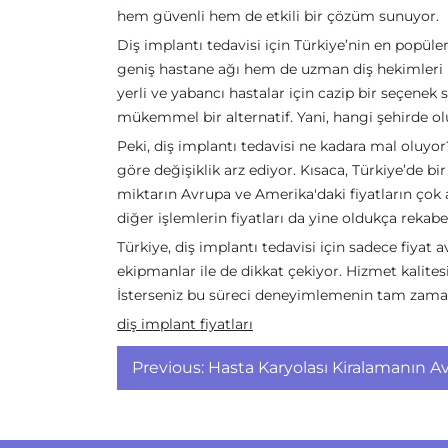
hem güvenli hem de etkili bir çözüm sunuyor.
Diş implantı tedavisi için Türkiye’nin en popüler
geniş hastane ağı hem de uzman diş hekimleri ile
yerli ve yabancı hastalar için cazip bir seçenek
mükemmel bir alternatif. Yani, hangi şehirde ol
Peki, diş implantı tedavisi ne kadara mal oluyor
göre değişiklik arz ediyor. Kısaca, Türkiye’de b
miktarın Avrupa ve Amerika'daki fiyatların çok a
diğer işlemlerin fiyatları da yine oldukça rekabe
Türkiye, diş implantı tedavisi için sadece fiy
ekipmanlar ile de dikkat çekiyor. Hizmet kalite
İsterseniz bu süreci deneyimlemenin tam zama
diş implant fiyatları
Yazı
Previous:
Hasta Karyolası Kiralamanın Av
gezinmesi