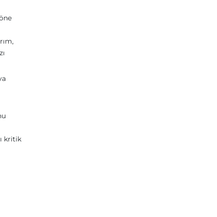
 öne
ırım,
zı
ya
nu
 kritik