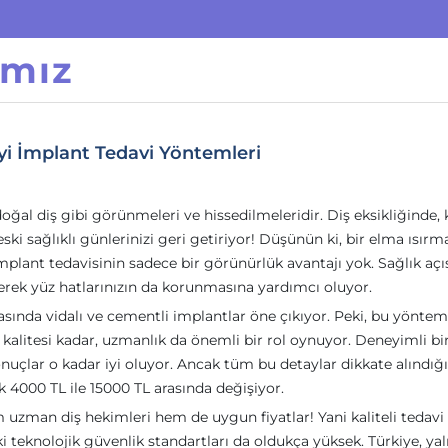
ımız
İyi İmplant Tedavi Yöntemleri
oğal diş gibi görünmeleri ve hissedilmeleridir. Diş eksikliğinde, 
eski sağlıklı günlerinizi geri getiriyor! Düşünün ki, bir elma ısırm
implant tedavisinin sadece bir görünürlük avantajı yok. Sağlık aç
erek yüz hatlarınızın da korunmasına yardımcı oluyor.
asında vidalı ve cementli implantlar öne çıkıyor. Peki, bu yöntem
kalitesi kadar, uzmanlık da önemli bir rol oynuyor. Deneyimli bir
sonuçlar o kadar iyi oluyor. Ancak tüm bu detaylar dikkate alındığ
ak 4000 TL ile 15000 TL arasında değişiyor.
 uzman diş hekimleri hem de uygun fiyatlar! Yani kaliteli tedavi 
 teknolojik güvenlik standartları da oldukça yüksek. Türkiye, yal