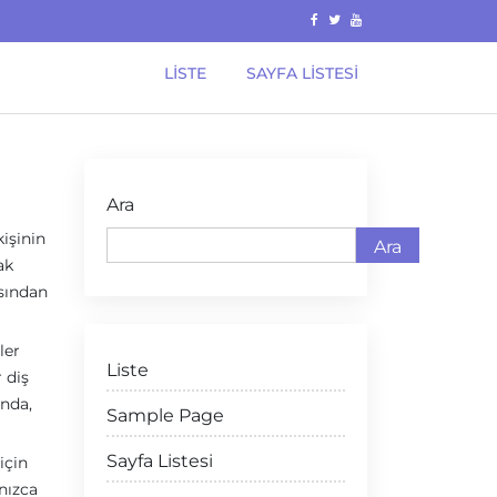
LISTE
SAYFA LISTESI
Ara
kişinin
Ara
ak
ısından
ler
Liste
 diş
ında,
Sample Page
Sayfa Listesi
için
nızca