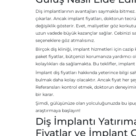
Diş implantlarının avantajları saymakla bitmez.
çıkarlar. Ancak implant fiyatları, doktorun tec
değişiklik gösterir. Evet, maliyetler göz korkutu
uzun vadede büyük kazançlar sağlar. Cebinizi sa
seçeneklere göz atmalısınız.
Birçok diş kliniği, implant hizmetleri için caz
paket fiyatlar, bütçenizi korumanıza yardımcı ola
kolaylıkları da sağlamakta. Bu teklifler, implant 
İmplant diş fiyatları hakkında yeterince bilgi 
bulmak daha kolay olacaktır. Ancak fiyat her şey 
Referansları kontrol etmek, doktorun deneyimin
bir karar.
Şimdi, gülüşünüze olan yolculuğunuzda bu ipuç
araştırmaya başlayın!
Diş İmplantı Yatırı
Fiyatlar ve İmplant Ç