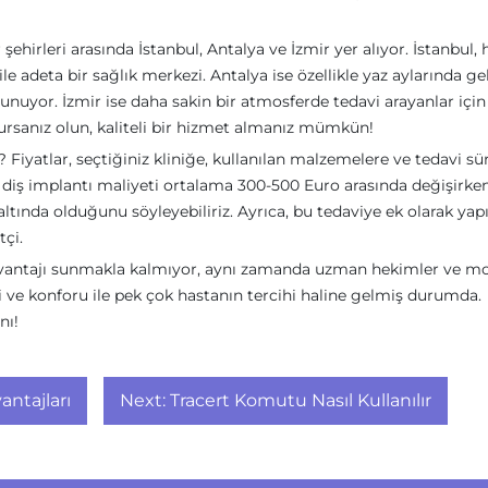
 şehirleri arasında İstanbul, Antalya ve İzmir yer alıyor. İstanbul,
 adeta bir sağlık merkezi. Antalya ise özellikle yaz aylarında ge
 sunuyor. İzmir ise daha sakin bir atmosferde tedavi arayanlar için
ursanız olun, kaliteli bir hizmet almanız mümkün!
? Fiyatlar, seçtiğiniz kliniğe, kullanılan malzemelere ve tedavi sü
ir diş implantı maliyeti ortalama 300-500 Euro arasında değişirke
ltında olduğunu söyleyebiliriz. Ayrıca, bu tedaviye ek olarak yap
tçi.
at avantajı sunmakla kalmıyor, aynı zamanda uzman hekimler ve m
si ve konforu ile pek çok hastanın tercihi haline gelmiş durumda.
nı!
antajları
Next:
Tracert Komutu Nasıl Kullanılır