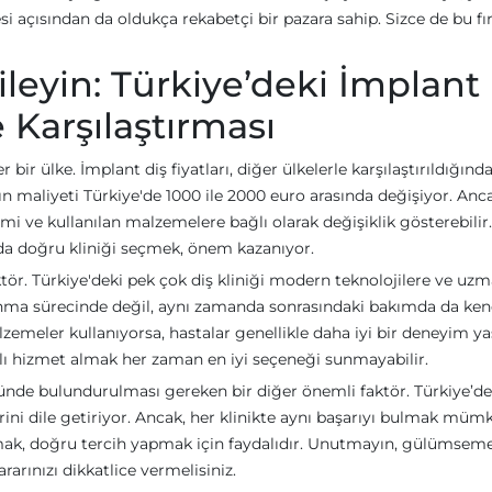
i açısından da oldukça rekabetçi bir pazara sahip. Sizce de bu fır
eyin: Türkiye’deki İmplant
e Karşılaştırması
bir ülke. İmplant diş fiyatları, diğer ülkelerle karşılaştırıldığınd
ın maliyeti Türkiye'de 1000 ile 2000 euro arasında değişiyor. Anc
mi ve kullanılan malzemelere bağlı olarak değişiklik gösterebilir.
urada doğru kliniği seçmek, önem kazanıyor.
aktör. Türkiye'deki pek çok diş kliniği modern teknolojilere ve uz
anma sürecinde değil, aynı zamanda sonrasındaki bakımda da ken
malzemeler kullanıyorsa, hastalar genellikle daha iyi bir deneyim ya
atlı hizmet almak her zaman en iyi seçeneği sunmayabilir.
ünde bulundurulması gereken bir diğer önemli faktör. Türkiye’de
ini dile getiriyor. Ancak, her klinikte aynı başarıyı bulmak müm
mak, doğru tercih yapmak için faydalıdır. Unutmayın, gülümseme
arınızı dikkatlice vermelisiniz.