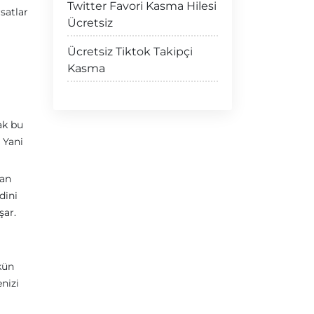
Twitter Favori Kasma Hilesi
satlar
Ücretsiz
Ücretsiz Tiktok Takipçi
Kasma
a
ak bu
 Yani
man
dini
şar.
kün
nizi