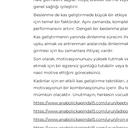
genel sağlığı iyileştirir.
Beslenme de kas geliştirmede büyük bir etkiye 
için temel bir faktördür. Aynı zamanda, komplek
performansını artırır. Dengeli bir beslenme plan
Kas geliştirmenin yanında dinlenme sürecini i
uyku almak ve antrenman aralarında dinlenmek
girmesi için bu zamanlara ihtiyaç vardır.
Son olarak, motivasyonunuzu yüksek tutmak ve k
etmek için bir egzersiz günlüğü tutabilir veya b
nasıl motive ettiğini göreceksiniz.
Kadınlar için en etkili kas geliştirme teknikler
motivasyonun bir kombinasyonunu içerir. Bu tek
mümkün olacaktır. Unutmayın, herkesin vücudu fa
https://www.anabolickapinda15.com/urun/peptid
https://www.anabolickapinda15.com/urun/adipo-
https://www.anabolickapinda15.com/urun/iron
https://www.anabolickapinda15.com/urun/opio