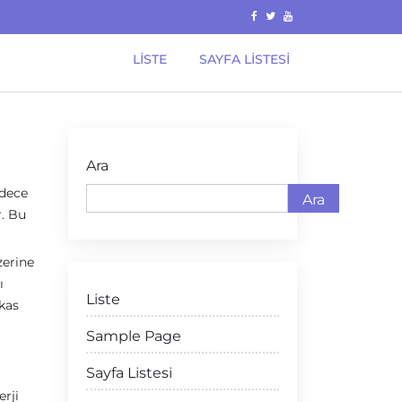
LISTE
SAYFA LISTESI
Ara
adece
Ara
r. Bu
zerine
ı
Liste
 kas
Sample Page
Sayfa Listesi
erji