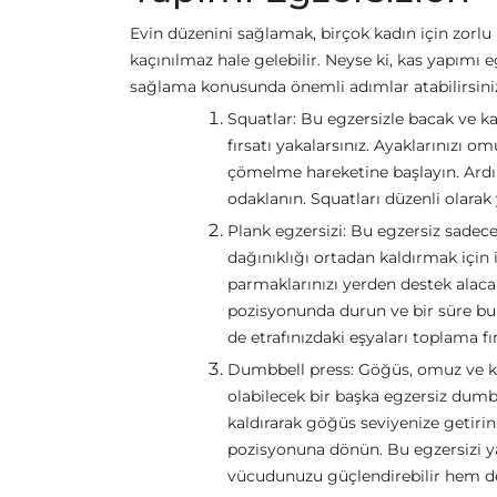
Evin düzenini sağlamak, birçok kadın için zorlu b
kaçınılmaz hale gelebilir. Neyse ki, kas yapımı 
sağlama konusunda önemli adımlar atabilirsini
Squatlar: Bu egzersizle bacak ve ka
fırsatı yakalarsınız. Ayaklarınızı om
çömelme hareketine başlayın. Ardın
odaklanın. Squatları düzenli olarak
Plank egzersizi: Bu egzersiz sadece
dağınıklığı ortadan kaldırmak için iy
parmaklarınızı yerden destek alacak
pozisyonunda durun ve bir süre bu ş
de etrafınızdaki eşyaları toplama fır
Dumbbell press: Göğüs, omuz ve kol
olabilecek bir başka egzersiz dumbbe
kaldırarak göğüs seviyenize getiri
pozisyonuna dönün. Bu egzersizi y
vücudunuzu güçlendirebilir hem de e