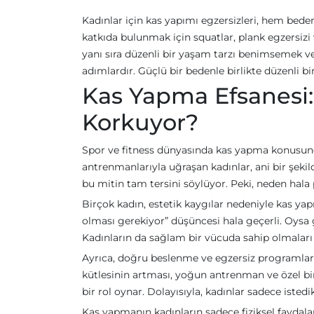
Kadınlar için kas yapımı egzersizleri, hem bed
katkıda bulunmak için squatlar, plank egzersizi 
yanı sıra düzenli bir yaşam tarzı benimsemek v
adımlardır. Güçlü bir bedenle birlikte düzenli bi
Kas Yapma Efsanesi:
Korkuyor?
Spor ve fitness dünyasında kas yapma konusunda
antrenmanlarıyla uğraşan kadınlar, ani bir şeki
bu mitin tam tersini söylüyor. Peki, neden hal
Birçok kadın, estetik kaygılar nedeniyle kas yapm
olması gerekiyor” düşüncesi hala geçerli. Oysa g
Kadınların da sağlam bir vücuda sahip olmaları
Ayrıca, doğru beslenme ve egzersiz programları 
kütlesinin artması, yoğun antrenman ve özel bi
bir rol oynar. Dolayısıyla, kadınlar sadece isted
Kas yapmanın kadınların sadece fiziksel faydala