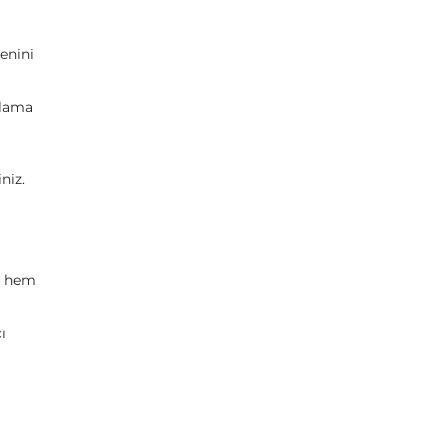
zenini
plama
niz.
ir hem
ı