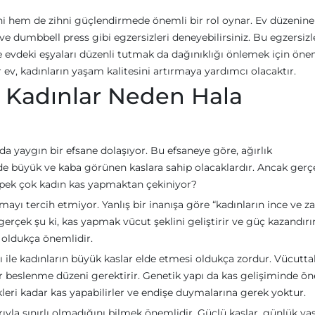
eni hem de zihni güçlendirmede önemli bir rol oynar. Ev düzenine
ve dumbbell press gibi egzersizleri deneyebilirsiniz. Bu egzersizl
e evdeki eşyaları düzenli tutmak da dağınıklığı önlemek için öne
r ev, kadınların yaşam kalitesini artırmaya yardımcı olacaktır.
 Kadınlar Neden Hala
 yaygın bir efsane dolaşıyor. Bu efsaneye göre, ağırlık
lde büyük ve kaba görünen kaslara sahip olacaklardır. Ancak gerçe
a pek çok kadın kas yapmaktan çekiniyor?
ayı tercih etmiyor. Yanlış bir inanışa göre “kadınların ince ve za
erçek şu ki, kas yapmak vücut şeklini geliştirir ve güç kazandırır
 oldukça önemlidir.
ile kadınların büyük kaslar elde etmesi oldukça zordur. Vücutta
r beslenme düzeni gerektirir. Genetik yapı da kas gelişiminde ö
ikleri kadar kas yapabilirler ve endişe duymalarına gerek yoktur.
rıyla sınırlı olmadığını bilmek önemlidir. Güçlü kaslar, günlük y