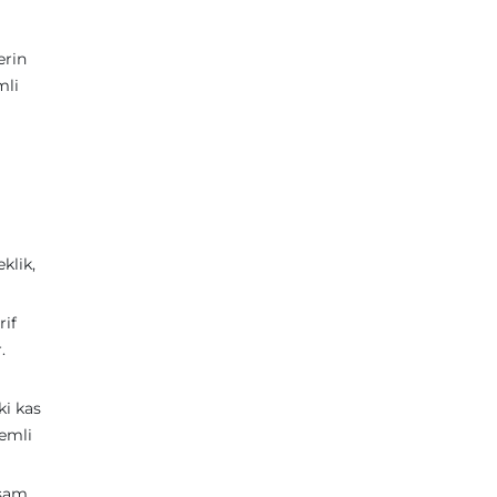
erin
mli
klik,
rif
.
ki kas
nemli
aşam