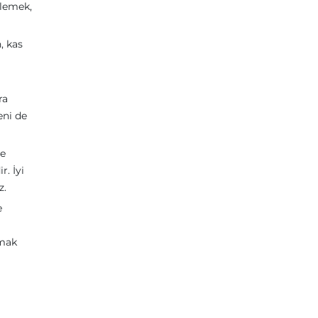
rlemek,
, kas
ra
eni de
ze
. İyi
z.
e
şmak