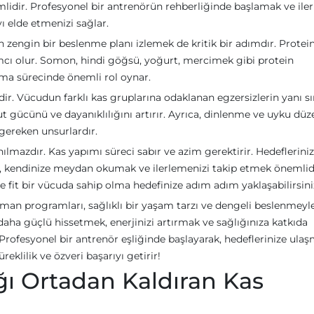
lidir. Profesyonel bir antrenörün rehberliğinde başlamak ve ile
 elde etmenizi sağlar.
 zengin bir beslenme planı izlemek de kritik bir adımdır. Protein
ı olur. Somon, hindi göğsü, yoğurt, mercimek gibi protein
apma sürecinde önemli rol oynar.
r. Vücudun farklı kas gruplarına odaklanan egzersizlerin yanı sı
t gücünü ve dayanıklılığını artırır. Ayrıca, dinlenme ve uyku düz
gereken unsurlardır.
ılmazdır. Kas yapımı süreci sabır ve azim gerektirir. Hedeflerini
 kendinize meydan okumak ve ilerlemenizi takip etmek önemlidir
fit bir vücuda sahip olma hedefinize adım adım yaklaşabilirsini
enman programları, sağlıklı bir yaşam tarzı ve dengeli beslenmeyl
 daha güçlü hissetmek, enerjinizi artırmak ve sağlığınıza katkıda
Profesyonel bir antrenör eşliğinde başlayarak, hedeflerinize ula
eklilik ve özveri başarıyı getirir!
ğı Ortadan Kaldıran Kas