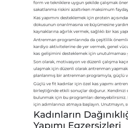
form ve tekniklere uygun şekilde çalışmak önem
sakatlanma riskini azaltırken maksimum faydayı
Kas yapımını desteklemek için protein açısından
dokusunun onarılmasına ve büyümesine yardımc
kaynaklarına ağırlık vermek, sağlıklı bir kas y
Antrenman programlarında da çeşitlilik önemlidi
kardiyo aktivitelerine de yer vermek, genel vücu
kas gelişimini desteklemek için unutulmaması 
Son olarak, motivasyon ve düzenli çalışma kaçın
ulaşmak için düzenli olarak antrenman yapmak,
planlanmış bir antrenman programıyla, güçlü ve 
Güçlü ve fit kadınlar için özel kas yapımı antr
birleştiğinde etkili sonuçlar doğurur. Kendinizi
bulunmak için bu programları deneyebilirsiniz. 
için adımlarınızı atmaya başlayın. Unutmayın, sür
Kadınların Dağınıklı
Yapımı Egzersizleri