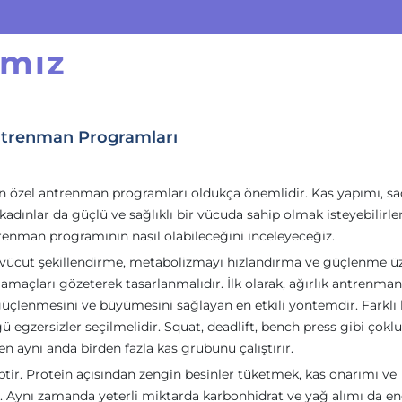
ımız
Antrenman Programları
in özel antrenman programları oldukça önemlidir. Kas yapımı, s
, kadınlar da güçlü ve sağlıklı bir vücuda sahip olmak isteyebilirle
trenman programının nasıl olabileceğini inceleyeceğiz.
kle vücut şekillendirme, metabolizmayı hızlandırma ve güçlenme ü
maçları gözeterek tasarlanmalıdır. İlk olarak, ağırlık antrenman
n güçlenmesini ve büyümesini sağlayan en etkili yöntemdir. Farklı
 egzersizler seçilmelidir. Squat, deadlift, bench press gibi çoklu
n aynı anda birden fazla kas grubunu çalıştırır.
r. Protein açısından zengin besinler tüketmek, kas onarımı ve
r. Aynı zamanda yeterli miktarda karbonhidrat ve yağ alımı da en