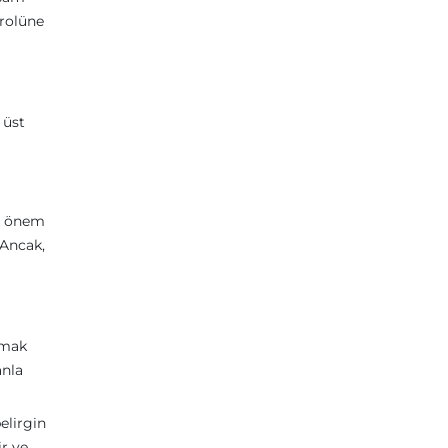
trolüne
 üst
ük önem
 Ancak,
nmak
anla
elirgin
ir ve