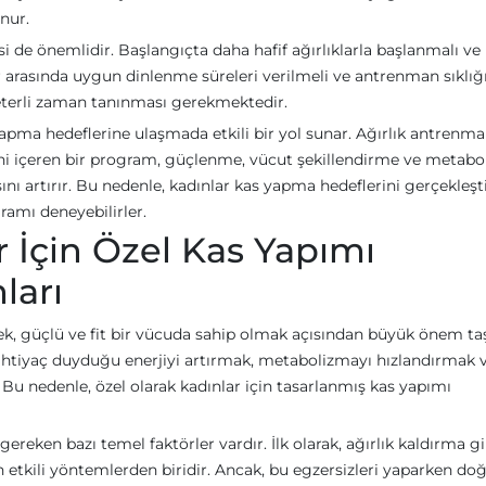
nur.
 de önemlidir. Başlangıçta daha hafif ağırlıklarla başlanmalı ve
ler arasında uygun dinlenme süreleri verilmeli ve antrenman sıklığ
 yeterli zaman tanınması gerekmektedir.
apma hedeflerine ulaşmada etkili bir yol sunar. Ağırlık antrenma
ini içeren bir program, güçlenme, vücut şekillendirme ve metab
ını artırır. Bu nedenle, kadınlar kas yapma hedeflerini gerçekleş
ramı deneyebilirler.
r İçin Özel Kas Yapımı
ları
ek, güçlü ve fit bir vücuda sahip olmak açısından büyük önem taş
a ihtiyaç duyduğu enerjiyi artırmak, metabolizmayı hızlandırmak 
r. Bu nedenle, özel olarak kadınlar için tasarlanmış kas yapımı
reken bazı temel faktörler vardır. İlk olarak, ağırlık kaldırma gi
en etkili yöntemlerden biridir. Ancak, bu egzersizleri yaparken do