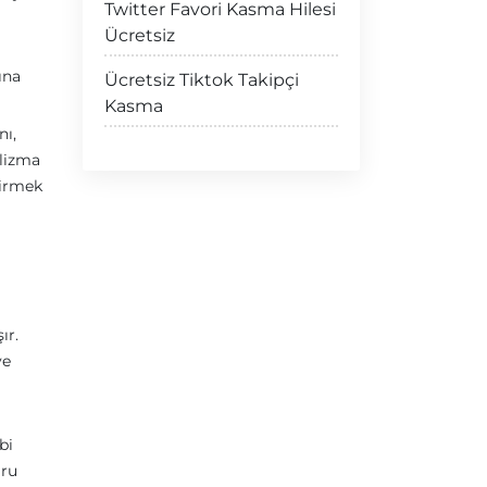
Twitter Favori Kasma Hilesi
Ücretsiz
ına
Ücretsiz Tiktok Takipçi
Kasma
nı,
olizma
tirmek
ır.
ve
bi
ğru