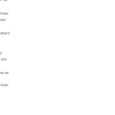
ümesi
nman
eterli
p
sizi
me ve
lidir.