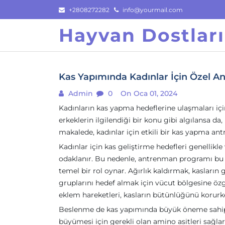
Skip
+2808272282
info@yourmail.com
to
Hayvan Dostlar
content
Kas Yapımında Kadınlar İçin Özel 
Admin
0
On Oca 01, 2024
Kadınların kas yapma hedeflerine ulaşmaları iç
erkeklerin ilgilendiği bir konu gibi algılansa da
makalede, kadınlar için etkili bir kas yapma an
Kadınlar için kas geliştirme hedefleri genelli
odaklanır. Bu nedenle, antrenman programı bu a
temel bir rol oynar. Ağırlık kaldırmak, kasları
gruplarını hedef almak için vücut bölgesine özgü
eklem hareketleri, kasların bütünlüğünü korurke
Beslenme de kas yapımında büyük öneme sahipti
büyümesi için gerekli olan amino asitleri sağla