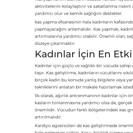
aktivitelerini kolaylaştırır ve sakatlanma riskin
yardımcı olur ve kemik sağlığını destekler.
kas yapma efsanesinin hala kadınların kafasında 
yapmayacağını anlamalıdır. Kas yapmak, kadınl
artırmalarına yardımcı olabilir. Önemli olan, sa
düzeye çıkarmaktır.
Kadınlar İçin En Etki
Kadınlar için güçlü ve sağlıklı bir vücuda sah
taşır. Kas geliştirme, kadınların vücutlarını sı
birçok kadın bu konuda yanlış bilgilere veya yanı
tekniklerini anlatan bir makale hazırlamak iste
İlk olarak, ağırlık antrenmanının kadınlar için ö
kasların tonlanmasına yardımcı olsa da, gerçek
önemlidir. Vücudun farklı bölgelerindeki kas gru
artırılmalıdır.
Kardiyo egzersizleri de kas geliştirmede önemli 
hale gelmesini sağlar. Koşu, bisiklet sürme veya y