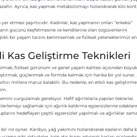
i azaltır. Ayrıca, kas yapmak metabolizmayı hızlandırarak kilo kon
yer etmesi şaşırtıcıdır. Kadınlar, kas yapmanın onları “erkeksi”
arın gücünü keşfetmesine ve kendilerine olan özgüvenlerini
ğlıklı bir yaşam tarzını benimsemek ve fiziksel yeteneklerimizi en
li Kas Geliştirme Teknikleri
ip olmak, fiziksel görünüm ve genel yaşam kalitesi açısından büy
kılaştırmak, güçlenmek ve formda kalmak için harika bir yol sunar.
ltıcı mitlere maruz kalabilir. Bu nedenle, en etkili kas geliştirme
dim.
nemini vurgulamak gerekiyor. Hafif ağırlıklarla yapılan tekrarlar,
 ilerlemeyi sağlamak için ağırlık kaldırma egzersizlerine odakla
plarını hedefleyen çeşitli egzersizler yapılmalı ve ağırlıklar zam
bir rol oynar. Kardiyo, yağ yakımını hızlandırarak kasların daha b
üzme gibi aktiviteler, kalp atış hızını artırarak kasları güçlendir