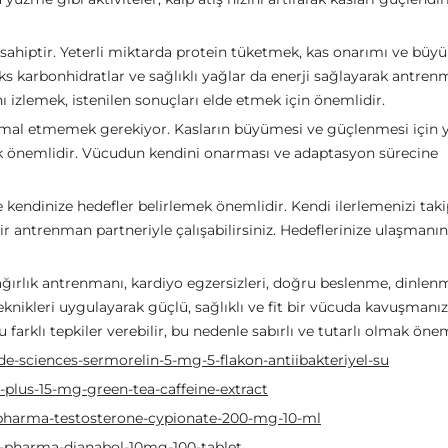
sahiptir. Yeterli miktarda protein tüketmek, kas onarımı ve büy
s karbonhidratlar ve sağlıklı yağlar da enerji sağlayarak antre
ı izlemek, istenilen sonuçları elde etmek için önemlidir.
hmal etmemek gerekiyor. Kasların büyümesi ve güçlenmesi için y
 önemlidir. Vücudun kendini onarması ve adaptasyon sürecine
endinize hedefler belirlemek önemlidir. Kendi ilerlemenizi taki
ir antrenman partneriyle çalışabilirsiniz. Hedeflerinize ulaşmanın 
i, ağırlık antrenmanı, kardiyo egzersizleri, doğru beslenme, dinlen
nikleri uygulayarak güçlü, sağlıklı ve fit bir vücuda kavuşmanız
rklı tepkiler verebilir, bu nedenle sabırlı ve tutarlı olmak önem
e-sciences-sermorelin-5-mg-5-flakon-antiibakteriyel-su
plus-15-mg-green-tea-caffeine-extract
-pharma-testosterone-cypionate-200-mg-10-ml
x-pharma-dianabol-10mg-100-tablet