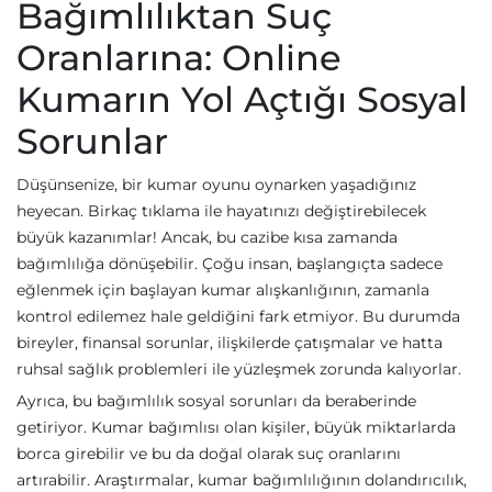
Bağımlılıktan Suç
Oranlarına: Online
Kumarın Yol Açtığı Sosyal
Sorunlar
Düşünsenize, bir kumar oyunu oynarken yaşadığınız
heyecan. Birkaç tıklama ile hayatınızı değiştirebilecek
büyük kazanımlar! Ancak, bu cazibe kısa zamanda
bağımlılığa dönüşebilir. Çoğu insan, başlangıçta sadece
eğlenmek için başlayan kumar alışkanlığının, zamanla
kontrol edilemez hale geldiğini fark etmiyor. Bu durumda
bireyler, finansal sorunlar, ilişkilerde çatışmalar ve hatta
ruhsal sağlık problemleri ile yüzleşmek zorunda kalıyorlar.
Ayrıca, bu bağımlılık sosyal sorunları da beraberinde
getiriyor. Kumar bağımlısı olan kişiler, büyük miktarlarda
borca girebilir ve bu da doğal olarak suç oranlarını
artırabilir. Araştırmalar, kumar bağımlılığının dolandırıcılık,