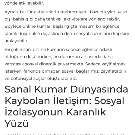
yönde etkileyebilir.
Ayrıca, bu tür aktivitelerin mahremiyeti, bazı bireyleri yasa
dışı bahis gibi daha tehlikeli aktivitelere yönlendirebilir.
Böylece online kumar, başlangıçta masum bir eğlence
olarak düşünülse de, aslında derin sosyal sorunların kapısını
aralayabilir.
Birçok insan, online kumarın sadece eğlence odaklı
olduğunu düşünürken, bu durumun arkasında daha
karmaşık sosyal dinamikler yatmakta. Sadece keyif almak
isterken, farkında olmadan sosyal bağlarımızı zayıflatabilir
ve potansiyel suçlar oluşturabiliriz.
Sanal Kumar Dünyasında
Kaybolan İletişim: Sosyal
İzolasyonun Karanlık
Yüzü