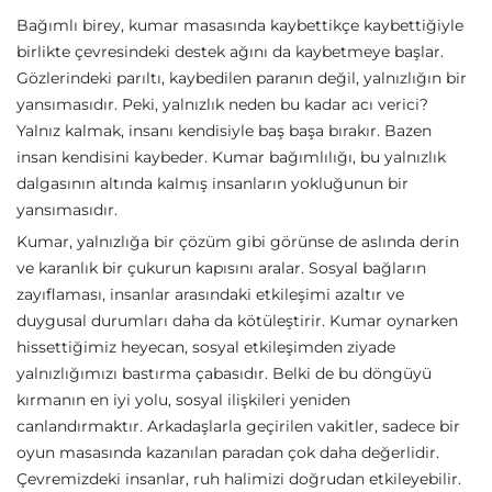
Bağımlı birey, kumar masasında kaybettikçe kaybettiğiyle
birlikte çevresindeki destek ağını da kaybetmeye başlar.
Gözlerindeki parıltı, kaybedilen paranın değil, yalnızlığın bir
yansımasıdır. Peki, yalnızlık neden bu kadar acı verici?
Yalnız kalmak, insanı kendisiyle baş başa bırakır. Bazen
insan kendisini kaybeder. Kumar bağımlılığı, bu yalnızlık
dalgasının altında kalmış insanların yokluğunun bir
yansımasıdır.
Kumar, yalnızlığa bir çözüm gibi görünse de aslında derin
ve karanlık bir çukurun kapısını aralar. Sosyal bağların
zayıflaması, insanlar arasındaki etkileşimi azaltır ve
duygusal durumları daha da kötüleştirir. Kumar oynarken
hissettiğimiz heyecan, sosyal etkileşimden ziyade
yalnızlığımızı bastırma çabasıdır. Belki de bu döngüyü
kırmanın en iyi yolu, sosyal ilişkileri yeniden
canlandırmaktır. Arkadaşlarla geçirilen vakitler, sadece bir
oyun masasında kazanılan paradan çok daha değerlidir.
Çevremizdeki insanlar, ruh halimizi doğrudan etkileyebilir.