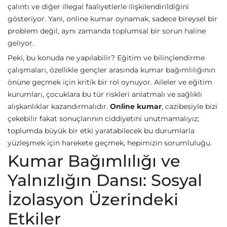
çalıntı ve diğer illegal faaliyetlerle ilişkilendirildiğini
gösteriyor. Yani, online kumar oynamak, sadece bireysel bir
problem değil, aynı zamanda toplumsal bir sorun haline
geliyor.
Peki, bu konuda ne yapılabilir? Eğitim ve bilinçlendirme
çalışmaları, özellikle gençler arasında kumar bağımlılığının
önüne geçmek için kritik bir rol oynuyor. Aileler ve eğitim
kurumları, çocuklara bu tür riskleri anlatmalı ve sağlıklı
alışkanlıklar kazandırmalıdır.
Online kumar
, cazibesiyle bizi
çekebilir fakat sonuçlarının ciddiyetini unutmamalıyız;
toplumda büyük bir etki yaratabilecek bu durumlarla
yüzleşmek için harekete geçmek, hepimizin sorumluluğu.
Kumar Bağımlılığı ve
Yalnızlığın Dansı: Sosyal
İzolasyon Üzerindeki
Etkiler