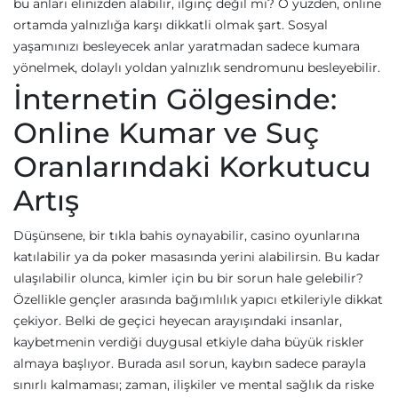
bu anları elinizden alabilir, ilginç değil mi? O yüzden, online
ortamda yalnızlığa karşı dikkatli olmak şart. Sosyal
yaşamınızı besleyecek anlar yaratmadan sadece kumara
yönelmek, dolaylı yoldan yalnızlık sendromunu besleyebilir.
İnternetin Gölgesinde:
Online Kumar ve Suç
Oranlarındaki Korkutucu
Artış
Düşünsene, bir tıkla bahis oynayabilir, casino oyunlarına
katılabilir ya da poker masasında yerini alabilirsin. Bu kadar
ulaşılabilir olunca, kimler için bu bir sorun hale gelebilir?
Özellikle gençler arasında bağımlılık yapıcı etkileriyle dikkat
çekiyor. Belki de geçici heyecan arayışındaki insanlar,
kaybetmenin verdiği duygusal etkiyle daha büyük riskler
almaya başlıyor. Burada asıl sorun, kaybın sadece parayla
sınırlı kalmaması; zaman, ilişkiler ve mental sağlık da riske