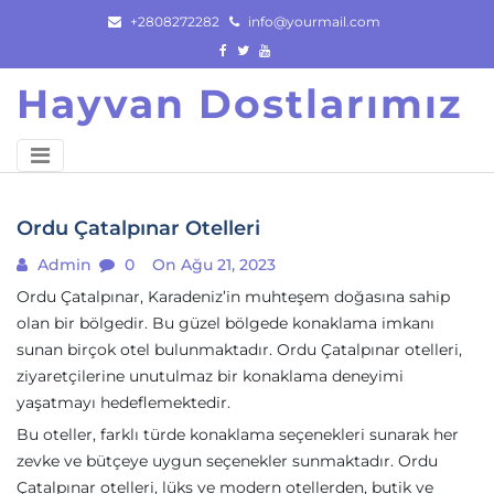
Skip
+2808272282
info@yourmail.com
to
content
Hayvan Dostlarımız
Ordu Çatalpınar Otelleri
Admin
0
On Ağu 21, 2023
Ordu Çatalpınar, Karadeniz’in muhteşem doğasına sahip
olan bir bölgedir. Bu güzel bölgede konaklama imkanı
sunan birçok otel bulunmaktadır. Ordu Çatalpınar otelleri,
ziyaretçilerine unutulmaz bir konaklama deneyimi
yaşatmayı hedeflemektedir.
Bu oteller, farklı türde konaklama seçenekleri sunarak her
zevke ve bütçeye uygun seçenekler sunmaktadır. Ordu
Çatalpınar otelleri, lüks ve modern otellerden, butik ve