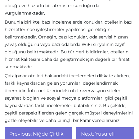
olduğu ve huzurlu bir atmosfer sunduğu da
vurgulanmaktadır.
Bununla birlikte, bazı incelemelerde konuklar, otellerin bazı
hizmetlerinde iyileştirmeler yapılması gerektiğini
belirtmektedir. Örneğin, bazı konuklar, oda servisi hızının
yavaş olduğunu veya bazı odalarda WiFi sinyalinin zayıf
olduğunu belirtmektedir. Bu tür geri bildirimler, otellerin
hizmet kalitesini daha da geliştirmek için değerli bir fırsat
sunmaktadır.
Çatalpınar otelleri hakkındaki incelemeleri dikkate alırken,
farklı kaynaklardan gelen yorumları değerlendirmek
önemlidir. İnternet üzerindeki otel rezervasyon siteleri,
seyahat blogları ve sosyal medya platformları gibi çeşitli
kaynaklardan farklı incelemeler bulabilirsiniz. Bu şekilde,
çeşitli perspektiflerden gelen gerçek müşteri deneyimlerini
gözlemleyebilir ve daha bilinçli bir karar verebilirsiniz.
Yazı
Previous:
Niğde Çiftlik
Next:
Yusufeli