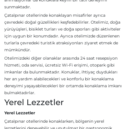
animasyonlar da konuklara keyifli bir tatil deneyimi
sunmaktadır.
Çatalpınar otellerinde konaklayan misafirler ayrıca
çevredeki doğal güzellikleri keşfedebilirler. Otelimiz, doğa
yürüyüşleri, bisiklet turları ve doğa sporları gibi aktiviteler
için uygun bir konumdadır. Ayrıca otelimizde düzenlenen
turlarla çevredeki turistik atraksiyonları ziyaret etmek de
mümkündür.
Otelimizdeki diğer olanaklar arasında 24 saat resepsiyon
hizmeti, oda servisi, ücretsiz Wi-Fi erişimi, otopark gibi
imkanlar da bulunmaktadır. Konuklar, ihtiyaç duydukları
her an yardım alabilecekleri ve konforlu bir konaklama
deneyimi yaşayabilecekleri bir ortamda konaklama imkanı
bulmaktadırlar.
Yerel Lezzetler
Yerel Lezzetler
Çatalpınar otellerinde konaklarken, bölgenin yerel
lezzetlerini deneyebilir ve unutulmaz bir gastronomik