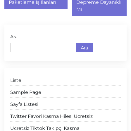
gezinmesi
Paketleme İş İlanları
Depreme Dayanıklı
Mı
Ara
Ara
Liste
Sample Page
Sayfa Listesi
Twitter Favori Kasma Hilesi Ücretsiz
Ücretsiz Tiktok Takipçi Kasma