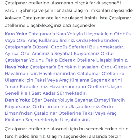
Çatalpınar otellerine ulaşmanın birçok farklı seçeneği
vardır. Şehir içi ve şehirler arası ulaşım imkanları sayesinde
kolayca Çatalpınar otellerine ulaşabilirsiniz. İşte Çatalpınar
otellerine ulaşabileceğiniz bazı seçenekler:
Kara Yolu:
Çatalpınar’a Kara Yoluyla Ulaşmak Için Otobüs
Veya Özel Araç Kullanabilirsiniz. Ordu Merkezinden
Çatalpınar’a Düzenli Otobüs Seferleri Bulunmaktadır.
Ayrıca, Özel Aracınızla Seyahat Ediyorsanız Ordu-
Çatalpınar Yolunu Takip Ederek Otellere Ulaşabilirsiniz.
Hava Yolu:
Çatalpınar’a En Yakın Havaalanı Ordu-Giresun
Havalimanı’dır. Havalimanından Çatalpınar Otellerine
Ulaşmak Için Taksi Veya Araç Kiralama Seçeneklerini
Tercih Edebilirsiniz. Havalimanından Otellere Ulaşım
Genellikle 1 Saat Kadar Sürmektedir.
Deniz Yolu:
Eğer Deniz Yoluyla Seyahat Etmeyi Tercih
Ediyorsanız, Ordu Limanı’na Ulaşabilirsiniz. Ordu
Limanı’ndan Çatalpınar Otellerine Taksi Veya Araç
Kiralama Seçenekleriyle Ulaşabilirsiniz.
Çatalpınar otellerine ulaşmak için bu seçeneklerden birini
tercih edebilirsiniz. Ulaşım seçenekleri arasında tercih