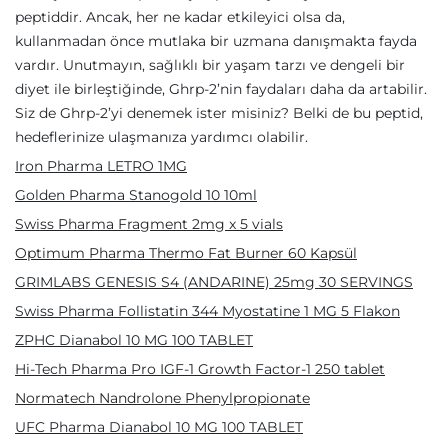
peptiddir. Ancak, her ne kadar etkileyici olsa da,
kullanmadan önce mutlaka bir uzmana danışmakta fayda
vardır. Unutmayın, sağlıklı bir yaşam tarzı ve dengeli bir
diyet ile birleştiğinde, Ghrp-2’nin faydaları daha da artabilir.
Siz de Ghrp-2’yi denemek ister misiniz? Belki de bu peptid,
hedeflerinize ulaşmanıza yardımcı olabilir.
Iron Pharma LETRO 1MG
Golden Pharma Stanogold 10 10ml
Swiss Pharma Fragment 2mg x 5 vials
Optimum Pharma Thermo Fat Burner 60 Kapsül
GRIMLABS GENESIS S4 (ANDARINE) 25mg 30 SERVINGS
Swiss Pharma Follistatin 344 Myostatine 1 MG 5 Flakon
ZPHC Dianabol 10 MG 100 TABLET
Hi-Tech Pharma Pro IGF-1 Growth Factor-1 250 tablet
Normatech Nandrolone Phenylpropionate
UFC Pharma Dianabol 10 MG 100 TABLET