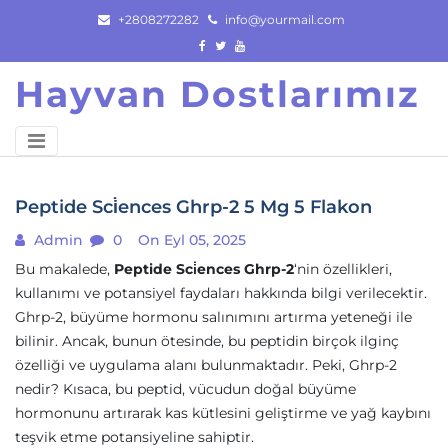
Skip
+2808272282
info@yourmail.com
to
content
Hayvan Dostlarımız
Peptide Sci̇ences Ghrp-2 5 Mg 5 Flakon
Admin
0
On Eyl 05, 2025
Bu makalede,
Peptide Sci̇ences Ghrp-2
‘nin özellikleri,
kullanımı ve potansiyel faydaları hakkında bilgi verilecektir.
Ghrp-2, büyüme hormonu salınımını artırma yeteneği ile
bilinir. Ancak, bunun ötesinde, bu peptidin birçok ilginç
özelliği ve uygulama alanı bulunmaktadır. Peki, Ghrp-2
nedir? Kısaca, bu peptid, vücudun doğal büyüme
hormonunu artırarak kas kütlesini geliştirme ve yağ kaybını
teşvik etme potansiyeline sahiptir.