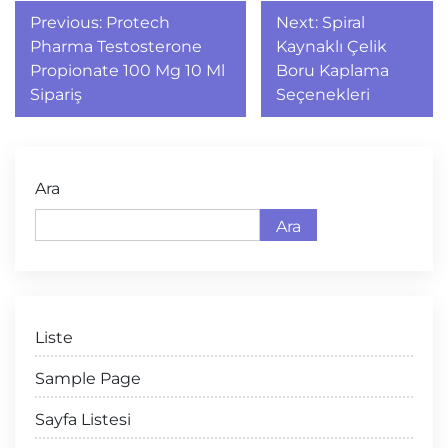
Yazı
Previous:
Protech
Next:
Spiral
gezinmesi
Pharma Testosterone
Kaynaklı Çelik
Propionate 100 Mg 10 Ml
Boru Kaplama
Sipariş
Seçenekleri
Ara
Ara
Liste
Sample Page
Sayfa Listesi