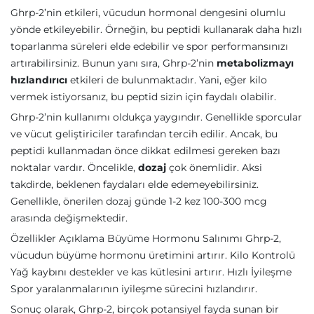
Ghrp-2’nin etkileri, vücudun hormonal dengesini olumlu
yönde etkileyebilir. Örneğin, bu peptidi kullanarak daha hızlı
toparlanma süreleri elde edebilir ve spor performansınızı
artırabilirsiniz. Bunun yanı sıra, Ghrp-2’nin
metabolizmayı
hızlandırıcı
etkileri de bulunmaktadır. Yani, eğer kilo
vermek istiyorsanız, bu peptid sizin için faydalı olabilir.
Ghrp-2’nin kullanımı oldukça yaygındır. Genellikle sporcular
ve vücut geliştiriciler tarafından tercih edilir. Ancak, bu
peptidi kullanmadan önce dikkat edilmesi gereken bazı
noktalar vardır. Öncelikle,
dozaj
çok önemlidir. Aksi
takdirde, beklenen faydaları elde edemeyebilirsiniz.
Genellikle, önerilen dozaj günde 1-2 kez 100-300 mcg
arasında değişmektedir.
Özellikler Açıklama Büyüme Hormonu Salınımı Ghrp-2,
vücudun büyüme hormonu üretimini artırır. Kilo Kontrolü
Yağ kaybını destekler ve kas kütlesini artırır. Hızlı İyileşme
Spor yaralanmalarının iyileşme sürecini hızlandırır.
Sonuç olarak, Ghrp-2, birçok potansiyel fayda sunan bir