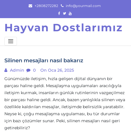
Skip
+2808272282
info@yourmail.com
to
content
Hayvan Dostlarımız
Silinen mesajları nasıl bakarız
Admin
0
On Oca 26, 2025
Günümüzde iletişim, hızla gelişen dijital dünyanın bir
parçası haline geldi. Mesajlaşma uygulamaları aracılığıyla
iletişim kurmak, insanların günlük rutinlerinin vazgeçilmez
bir parçası haline geldi. Ancak, bazen yanlışlıkla silinen veya
özellikle kaldırılan mesajlar, iletişimde belirsizlik yaratabilir.
Neyse ki, çoğu mesajlaşma uygulaması, bu tür durumlar
için bazı çözümler sunar. Peki, silinen mesajları nasıl geri
getirebiliriz?