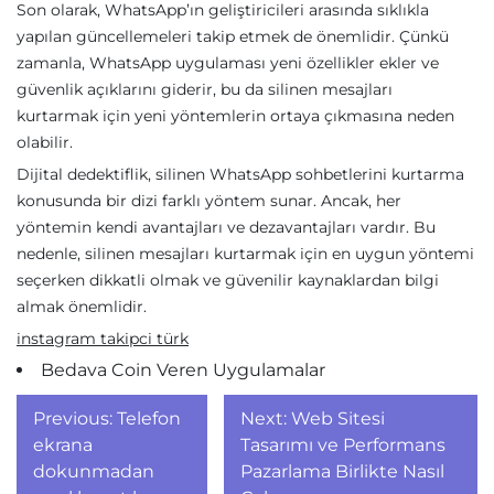
Son olarak, WhatsApp’ın geliştiricileri arasında sıklıkla
yapılan güncellemeleri takip etmek de önemlidir. Çünkü
zamanla, WhatsApp uygulaması yeni özellikler ekler ve
güvenlik açıklarını giderir, bu da silinen mesajları
kurtarmak için yeni yöntemlerin ortaya çıkmasına neden
olabilir.
Dijital dedektiflik, silinen WhatsApp sohbetlerini kurtarma
konusunda bir dizi farklı yöntem sunar. Ancak, her
yöntemin kendi avantajları ve dezavantajları vardır. Bu
nedenle, silinen mesajları kurtarmak için en uygun yöntemi
seçerken dikkatli olmak ve güvenilir kaynaklardan bilgi
almak önemlidir.
instagram takipci türk
Bedava Coin Veren Uygulamalar
Yazı
Previous:
Telefon
Next:
Web Sitesi
gezinmesi
ekrana
Tasarımı ve Performans
dokunmadan
Pazarlama Birlikte Nasıl