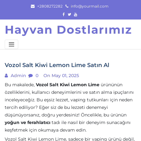
Skip
+2808272282
info@yourmail.com
to
content
Hayvan Dostlarımız
Vozol Salt Kiwi Lemon Lime Satın Al
Admin
0
On May 01, 2025
Bu makalede,
Vozol Salt Kiwi Lemon Lime
ürününün
özelliklerini, kullanıcı deneyimlerini ve satın alma ipuçlarını
inceleyeceğiz. Bu eşsiz lezzet, vaping tutkunları için neden
tercih ediliyor? Eğer siz de bu lezzeti denemeyi
düşünüyorsanız, doğru yerdesiniz! Öncelikle, bu ürünün
yoğun ve ferahlatıcı
tadı ile nasıl bir deneyim sunacağını
keşfetmek için okumaya devam edin.
Vozol Salt Kiwi Lemon Lime, sadece bir vaping ürünü değil,