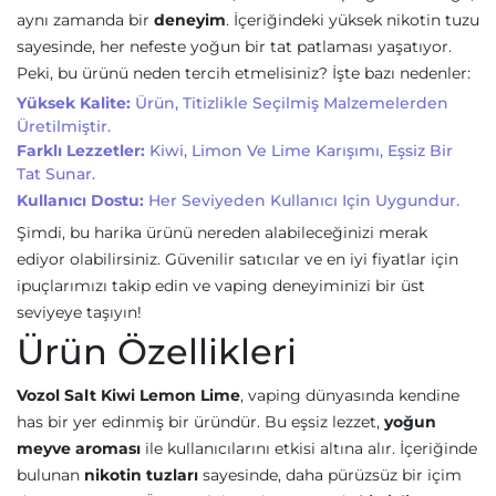
aynı zamanda bir
deneyim
. İçeriğindeki yüksek nikotin tuzu
sayesinde, her nefeste yoğun bir tat patlaması yaşatıyor.
Peki, bu ürünü neden tercih etmelisiniz? İşte bazı nedenler:
Yüksek Kalite:
Ürün, Titizlikle Seçilmiş Malzemelerden
Üretilmiştir.
Farklı Lezzetler:
Kiwi, Limon Ve Lime Karışımı, Eşsiz Bir
Tat Sunar.
Kullanıcı Dostu:
Her Seviyeden Kullanıcı Için Uygundur.
Şimdi, bu harika ürünü nereden alabileceğinizi merak
ediyor olabilirsiniz. Güvenilir satıcılar ve en iyi fiyatlar için
ipuçlarımızı takip edin ve vaping deneyiminizi bir üst
seviyeye taşıyın!
Ürün Özellikleri
Vozol Salt Kiwi Lemon Lime
, vaping dünyasında kendine
has bir yer edinmiş bir üründür. Bu eşsiz lezzet,
yoğun
meyve aroması
ile kullanıcılarını etkisi altına alır. İçeriğinde
bulunan
nikotin tuzları
sayesinde, daha pürüzsüz bir içim