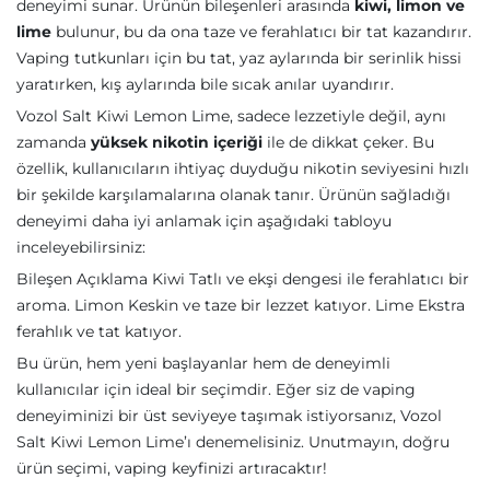
deneyimi sunar. Ürünün bileşenleri arasında
kiwi, limon ve
lime
bulunur, bu da ona taze ve ferahlatıcı bir tat kazandırır.
Vaping tutkunları için bu tat, yaz aylarında bir serinlik hissi
yaratırken, kış aylarında bile sıcak anılar uyandırır.
Vozol Salt Kiwi Lemon Lime, sadece lezzetiyle değil, aynı
zamanda
yüksek nikotin içeriği
ile de dikkat çeker. Bu
özellik, kullanıcıların ihtiyaç duyduğu nikotin seviyesini hızlı
bir şekilde karşılamalarına olanak tanır. Ürünün sağladığı
deneyimi daha iyi anlamak için aşağıdaki tabloyu
inceleyebilirsiniz:
Bileşen Açıklama Kiwi Tatlı ve ekşi dengesi ile ferahlatıcı bir
aroma. Limon Keskin ve taze bir lezzet katıyor. Lime Ekstra
ferahlık ve tat katıyor.
Bu ürün, hem yeni başlayanlar hem de deneyimli
kullanıcılar için ideal bir seçimdir. Eğer siz de vaping
deneyiminizi bir üst seviyeye taşımak istiyorsanız, Vozol
Salt Kiwi Lemon Lime’ı denemelisiniz. Unutmayın, doğru
ürün seçimi, vaping keyfinizi artıracaktır!