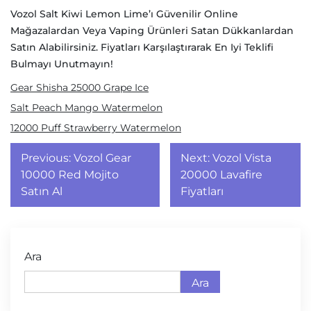
Vozol Salt Kiwi Lemon Lime’ı Güvenilir Online
Mağazalardan Veya Vaping Ürünleri Satan Dükkanlardan
Satın Alabilirsiniz. Fiyatları Karşılaştırarak En Iyi Teklifi
Bulmayı Unutmayın!
Gear Shisha 25000 Grape Ice
Salt Peach Mango Watermelon
12000 Puff Strawberry Watermelon
Yazı
Previous:
Vozol Gear
Next:
Vozol Vista
gezinmesi
10000 Red Mojito
20000 Lavafire
Satın Al
Fiyatları
Ara
Ara