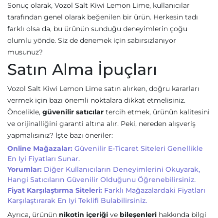
Sonuç olarak, Vozol Salt Kiwi Lemon Lime, kullanıcılar
tarafından genel olarak beğenilen bir ürün. Herkesin tadı
farklı olsa da, bu ürünün sunduğu deneyimlerin çoğu
olumlu yönde. Siz de denemek için sabırsızlanıyor
musunuz?
Satın Alma İpuçları
Vozol Salt Kiwi Lemon Lime satın alırken, doğru kararları
vermek için bazı önemli noktalara dikkat etmelisiniz.
Öncelikle,
güvenilir satıcılar
tercih etmek, ürünün kalitesini
ve orijinalliğini garanti altına alır. Peki, nereden alışveriş
yapmalısınız? İşte bazı öneriler:
Online Mağazalar:
Güvenilir E-Ticaret Siteleri Genellikle
En Iyi Fiyatları Sunar.
Yorumlar:
Diğer Kullanıcıların Deneyimlerini Okuyarak,
Hangi Satıcıların Güvenilir Olduğunu Öğrenebilirsiniz.
Fiyat Karşılaştırma Siteleri:
Farklı Mağazalardaki Fiyatları
Karşılaştırarak En Iyi Teklifi Bulabilirsiniz.
Ayrıca, ürünün
nikotin içeriği
ve
bileşenleri
hakkında bilgi