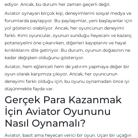
ediyor. Ancak, bu durum her zaman geçerli değil.
Aviator oynayan birçok kişi, deneyimlerini sosyal medya ve
forumlarda paylaşıyor. Bu paylaşımlar, yeni başlayanlar için
yol gösterici olabiliyor. Ancak, her oyuncunun deneyimi
farklı. Kimi oyuncular, oyunun sunduğu heyecanı ve kazanç
potansiyelini öne çıkarırken, diğerleri kayıplarını ve hayal
kırıklıklarını dile getiriyor. Bu durum, oyunun doğasının ne
kadar değişken olduğunu gösteriyor.
Aviator, hem eğlenceli hem de yatırım yapmaya değer bir
oyun olarak karşımıza çıkıyor. Ancak, her oyuncunun
deneyimi farklı olduğu için, bu oyunu oynamadan önce iyi
düşünmekte fayda var.
Gerçek Para Kazanmak
İçin Aviator Oyununu
Nasıl Oynamalı?
Aviator, basit ama heyecan verici bir oyun. Uçan bir uçağın