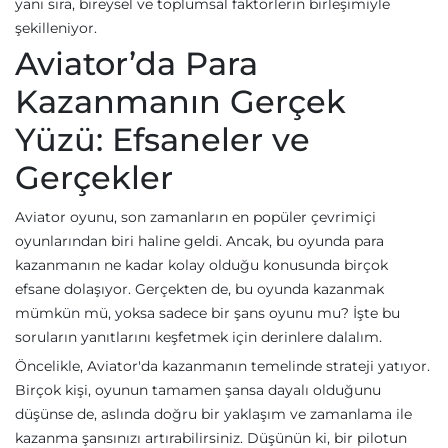
yanı sıra, bireysel ve toplumsal faktörlerin birleşimiyle
şekilleniyor.
Aviator’da Para
Kazanmanın Gerçek
Yüzü: Efsaneler ve
Gerçekler
Aviator oyunu, son zamanların en popüler çevrimiçi
oyunlarından biri haline geldi. Ancak, bu oyunda para
kazanmanın ne kadar kolay olduğu konusunda birçok
efsane dolaşıyor. Gerçekten de, bu oyunda kazanmak
mümkün mü, yoksa sadece bir şans oyunu mu? İşte bu
soruların yanıtlarını keşfetmek için derinlere dalalım.
Öncelikle, Aviator'da kazanmanın temelinde strateji yatıyor.
Birçok kişi, oyunun tamamen şansa dayalı olduğunu
düşünse de, aslında doğru bir yaklaşım ve zamanlama ile
kazanma şansınızı artırabilirsiniz. Düşünün ki, bir pilotun