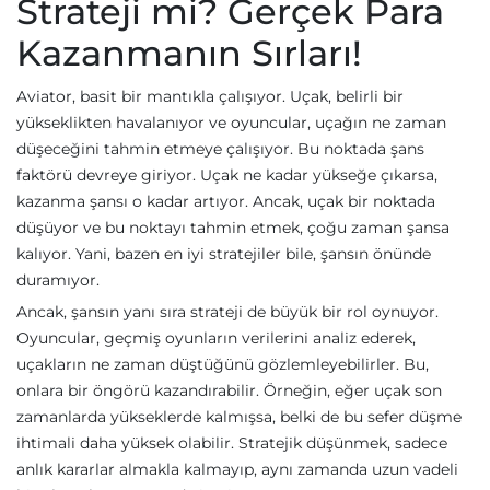
Strateji mi? Gerçek Para
Kazanmanın Sırları!
Aviator, basit bir mantıkla çalışıyor. Uçak, belirli bir
yükseklikten havalanıyor ve oyuncular, uçağın ne zaman
düşeceğini tahmin etmeye çalışıyor. Bu noktada şans
faktörü devreye giriyor. Uçak ne kadar yükseğe çıkarsa,
kazanma şansı o kadar artıyor. Ancak, uçak bir noktada
düşüyor ve bu noktayı tahmin etmek, çoğu zaman şansa
kalıyor. Yani, bazen en iyi stratejiler bile, şansın önünde
duramıyor.
Ancak, şansın yanı sıra strateji de büyük bir rol oynuyor.
Oyuncular, geçmiş oyunların verilerini analiz ederek,
uçakların ne zaman düştüğünü gözlemleyebilirler. Bu,
onlara bir öngörü kazandırabilir. Örneğin, eğer uçak son
zamanlarda yükseklerde kalmışsa, belki de bu sefer düşme
ihtimali daha yüksek olabilir. Stratejik düşünmek, sadece
anlık kararlar almakla kalmayıp, aynı zamanda uzun vadeli