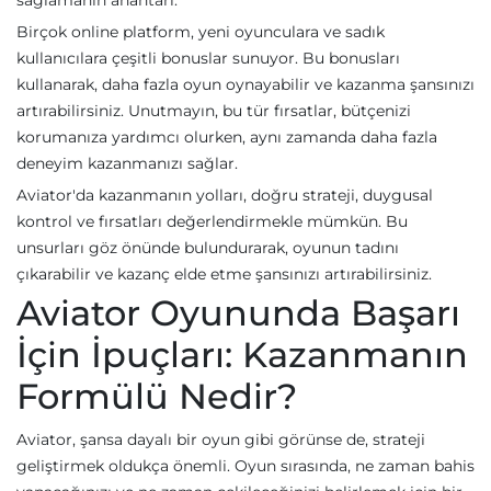
sağlamanın anahtarı.
Birçok online platform, yeni oyunculara ve sadık
kullanıcılara çeşitli bonuslar sunuyor. Bu bonusları
kullanarak, daha fazla oyun oynayabilir ve kazanma şansınızı
artırabilirsiniz. Unutmayın, bu tür fırsatlar, bütçenizi
korumanıza yardımcı olurken, aynı zamanda daha fazla
deneyim kazanmanızı sağlar.
Aviator'da kazanmanın yolları, doğru strateji, duygusal
kontrol ve fırsatları değerlendirmekle mümkün. Bu
unsurları göz önünde bulundurarak, oyunun tadını
çıkarabilir ve kazanç elde etme şansınızı artırabilirsiniz.
Aviator Oyununda Başarı
İçin İpuçları: Kazanmanın
Formülü Nedir?
Aviator, şansa dayalı bir oyun gibi görünse de, strateji
geliştirmek oldukça önemli. Oyun sırasında, ne zaman bahis