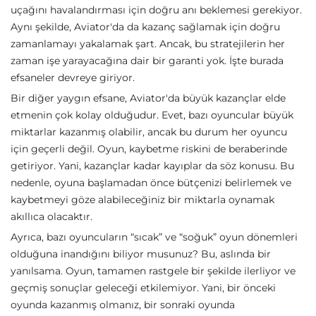
uçağını havalandırması için doğru anı beklemesi gerekiyor.
Aynı şekilde, Aviator'da da kazanç sağlamak için doğru
zamanlamayı yakalamak şart. Ancak, bu stratejilerin her
zaman işe yarayacağına dair bir garanti yok. İşte burada
efsaneler devreye giriyor.
Bir diğer yaygın efsane, Aviator'da büyük kazançlar elde
etmenin çok kolay olduğudur. Evet, bazı oyuncular büyük
miktarlar kazanmış olabilir, ancak bu durum her oyuncu
için geçerli değil. Oyun, kaybetme riskini de beraberinde
getiriyor. Yani, kazançlar kadar kayıplar da söz konusu. Bu
nedenle, oyuna başlamadan önce bütçenizi belirlemek ve
kaybetmeyi göze alabileceğiniz bir miktarla oynamak
akıllıca olacaktır.
Ayrıca, bazı oyuncuların “sıcak” ve “soğuk” oyun dönemleri
olduğuna inandığını biliyor musunuz? Bu, aslında bir
yanılsama. Oyun, tamamen rastgele bir şekilde ilerliyor ve
geçmiş sonuçlar geleceği etkilemiyor. Yani, bir önceki
oyunda kazanmış olmanız, bir sonraki oyunda