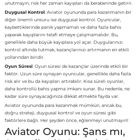
unutmayın, risk her zaman kayıpları da beraberinde getirir.
Duygusal Kontrol
: Aviator oyununda para kazanmanın bir
diğer önemli unsuru ise duygusal kontrol. Oyuncular,
kaybettiklerinde panik yapmamalı ve daha fazla bahis
yaparak kayıplarını telafi etmeye çalışmamalıdır. Bu,
genellikle daha büyük kayıplara yol açar. Duygularınızı
kontrol altında tutmak, kazançlarınızı artırmanın en etkili
yollarından biridir.
Oyun Süresi
: Oyun süresi de kazançlar üzerinde etkili bir
faktör. Uzun süre oynayan oyuncular, genellikle daha fazla
risk alır ve bu da kayıpları artırabilir. Kısa süreli oyunlar,
daha kontrollü bahis yapma imkanı sunar. Bu nedenle, ne
kadar süre oynayacağınıza dikkat etmekte fayda var.
Aviator oyununda para kazanmak mümkün, ancak bu,
doğru strateji, duygusal kontrol ve oyun süresi gibi
faktörlere bağlı. Her şeyden önce, eğlenmeyi unutmayın!
Aviator Oyunu: Şans mı,