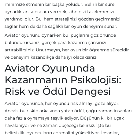
minimize etmenin bir başka yoludur. Belirli bir süre
oynadıktan sonra ara vermek, zihninizi tazelemenize
yardımcı olur. Bu, hem stratejinizi gözden geçirmenizi
sağlar hem de daha sağlıklı bir oyun deneyimi sunar.
Aviator oyununu oynarken bu ipuçlarını göz önünde
bulundurursanız, gerçek para kazanma şansınızı
artırabilirsiniz. Unutmayın, her oyun bir öğrenme sürecidir
ve deneyim kazandıkça daha iyi olacaksınız!
Aviator Oyununda
Kazanmanın Psikolojisi:
Risk ve Ödül Dengesi
Aviator oyununda, her oyuncu risk almayı göze alıyor.
Ancak, bu riskin arkasında yatan ödül, çoğu zaman insanları
daha fazla oynamaya teşvik ediyor. Düşünün ki, bir uçak
havalanıyor ve ne zaman düşeceği belirsiz. İşte bu
belirsizlik, oyuncuların adrenalini yükseltiyor. İnsanlar,