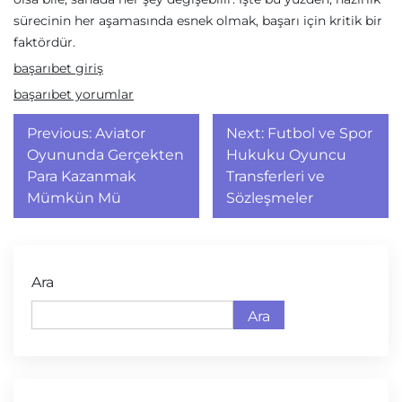
sürecinin her aşamasında esnek olmak, başarı için kritik bir
faktördür.
başarıbet giriş
başarıbet yorumlar
Yazı
Previous:
Aviator
Next:
Futbol ve Spor
gezinmesi
Oyununda Gerçekten
Hukuku Oyuncu
Para Kazanmak
Transferleri ve
Mümkün Mü
Sözleşmeler
Ara
Ara