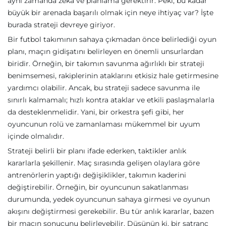
aynı zamanda zeka ve planlama gerektirir. Peki, bu kadar
büyük bir arenada başarılı olmak için neye ihtiyaç var? İşte
burada strateji devreye giriyor.
Bir futbol takımının sahaya çıkmadan önce belirlediği oyun
planı, maçın gidişatını belirleyen en önemli unsurlardan
biridir. Örneğin, bir takımın savunma ağırlıklı bir strateji
benimsemesi, rakiplerinin ataklarını etkisiz hale getirmesine
yardımcı olabilir. Ancak, bu strateji sadece savunma ile
sınırlı kalmamalı; hızlı kontra ataklar ve etkili paslaşmalarla
da desteklenmelidir. Yani, bir orkestra şefi gibi, her
oyuncunun rolü ve zamanlaması mükemmel bir uyum
içinde olmalıdır.
Strateji belirli bir planı ifade ederken, taktikler anlık
kararlarla şekillenir. Maç sırasında gelişen olaylara göre
antrenörlerin yaptığı değişiklikler, takımın kaderini
değiştirebilir. Örneğin, bir oyuncunun sakatlanması
durumunda, yedek oyuncunun sahaya girmesi ve oyunun
akışını değiştirmesi gerekebilir. Bu tür anlık kararlar, bazen
bir maçın sonucunu belirleyebilir. Düşünün ki, bir satranç