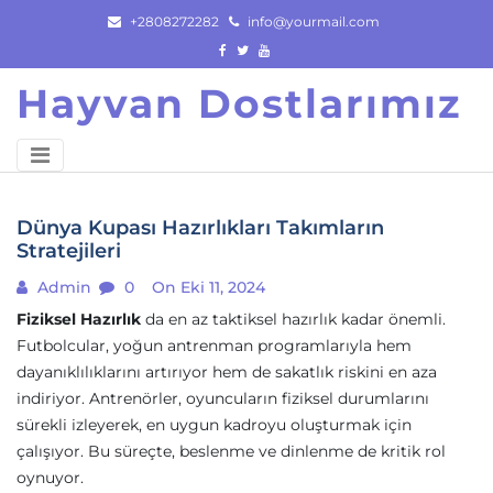
Skip
+2808272282
info@yourmail.com
to
content
Hayvan Dostlarımız
Dünya Kupası Hazırlıkları Takımların
Stratejileri
Admin
0
On Eki 11, 2024
Fiziksel Hazırlık
da en az taktiksel hazırlık kadar önemli.
Futbolcular, yoğun antrenman programlarıyla hem
dayanıklılıklarını artırıyor hem de sakatlık riskini en aza
indiriyor. Antrenörler, oyuncuların fiziksel durumlarını
sürekli izleyerek, en uygun kadroyu oluşturmak için
çalışıyor. Bu süreçte, beslenme ve dinlenme de kritik rol
oynuyor.