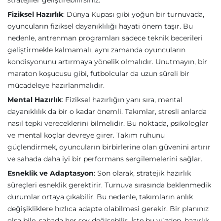
stratejiler geliştirebilirsiniz.
Fiziksel Hazırlık
: Dünya Kupası gibi yoğun bir turnuvada,
oyuncuların fiziksel dayanıklılığı hayati önem taşır. Bu
nedenle, antrenman programları sadece teknik becerileri
geliştirmekle kalmamalı, aynı zamanda oyuncuların
kondisyonunu artırmaya yönelik olmalıdır. Unutmayın, bir
maraton koşucusu gibi, futbolcular da uzun süreli bir
mücadeleye hazırlanmalıdır.
Mental Hazırlık
: Fiziksel hazırlığın yanı sıra, mental
dayanıklılık da bir o kadar önemli. Takımlar, stresli anlarda
nasıl tepki vereceklerini bilmelidir. Bu noktada, psikologlar
ve mental koçlar devreye girer. Takım ruhunu
güçlendirmek, oyuncuların birbirlerine olan güvenini artırır
ve sahada daha iyi bir performans sergilemelerini sağlar.
Esneklik ve Adaptasyon
: Son olarak, stratejik hazırlık
süreçleri esneklik gerektirir. Turnuva sırasında beklenmedik
durumlar ortaya çıkabilir. Bu nedenle, takımların anlık
değişikliklere hızlıca adapte olabilmesi gerekir. Bir planınız
olsa bile, sahada her şey değişebilir. İşte bu yüzden, hazırlık