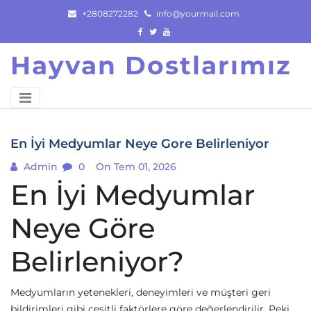
Skip
+2808272282
info@yourmail.com
to
content
Hayvan Dostlarımız
En İyi Medyumlar Neye Gore Belirleniyor
Admin
0
On Tem 01, 2026
En İyi Medyumlar
Neye Göre
Belirleniyor?
Medyumların yetenekleri, deneyimleri ve müşteri geri
bildirimleri gibi çeşitli faktörlere göre değerlendirilir. Peki,